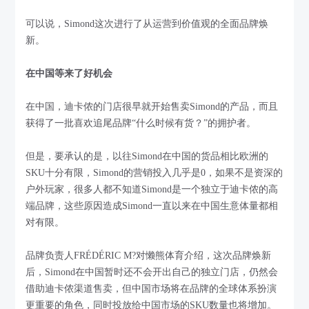
可以说，Simond这次进行了从运营到价值观的全面品牌焕
新。
在中国等来了好机会
在中国，迪卡侬的门店很早就开始售卖Simond的产品，而且
获得了一批喜欢追尾品牌“什么时候有货？”的拥护者。
但是，要承认的是，以往Simond在中国的货品相比欧洲的
SKU十分有限，Simond的营销投入几乎是0，如果不是资深的
户外玩家，很多人都不知道Simond是一个独立于迪卡侬的高
端品牌，这些原因造成Simond一直以来在中国生意体量都相
对有限。
品牌负责人FRÉDÉRIC M?对懒熊体育介绍，这次品牌焕新
后，Simond在中国暂时还不会开出自己的独立门店，仍然会
借助迪卡侬渠道售卖，但中国市场将在品牌的全球体系扮演
更重要的角色，同时投放给中国市场的SKU数量也将增加。