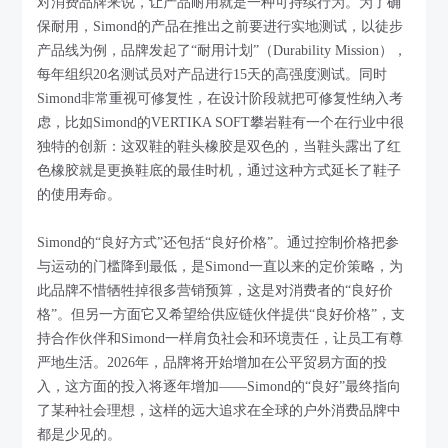
对消费品牌来说，让产品耐用就是一种可持续行为。为了确
保耐用，Simond的产品在推出之前要进行实地测试，以徒步
产品线为例，品牌发起了“耐用计划”（Durability Mission），
每年组织20名测试员对产品进行15天的高强度测试。同时
Simond非常重视可修复性，在设计阶段就把可修复性纳入考
虑，比如Simond的VERTIKA SOFT攀岩鞋有一个在行业中很
独特的创新：这双鞋的鞋头橡胶是双色的，当鞋头露出了红
色橡胶就是更换鞋底的最佳时机，通过这种方式延长了鞋子
的使用寿命。
Simond的“良好方式”还包括“良好价格”。通过控制价格把参
与运动的门槛降到最低，是Simond一直以来的定价策略，为
此品牌不惜牺牲掉很多营销预算，这是对消费者的“良好价
格”。但另一方面它又希望给供应链伙伴提供“良好价格”，支
持合作伙伴和Simond一样肩负社会和环境责任，让员工有尊
严地生活。2026年，品牌将开始增加在公平贸易方面的投
入，这方面的投入将逐年增加——Simond的“良好”最终指向
了某种社会理想，这样的远大追求在全球的户外消费品牌中
都是少见的。