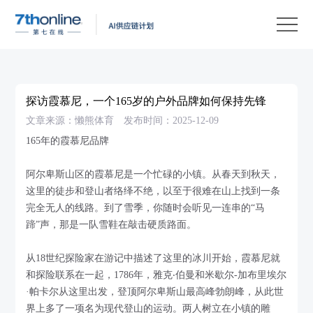
产
品
解
决
客
方
户
客
探访霞慕尼，一个165岁的户外品牌如何保持先锋
案
案
户
资
文章来源：懒熊体育
发布时间：2025-12-09
例
支
源
关
165年的霞慕尼品牌
持
中
于
EN
阿尔卑斯山区的霞慕尼是一个忙碌的小镇。从春天到秋天，
心
我
这里的徒步和登山者络绎不绝，以至于很难在山上找到一条
完全无人的线路。到了雪季，你随时会听见一连串的“马
们
蹄”声，那是一队雪鞋在敲击硬质路面。
从18世纪探险家在游记中描述了这里的冰川开始，霞慕尼就
和探险联系在一起，1786年，雅克‧伯曼和米歇尔-加布里埃尔
·帕卡尔从这里出发，登顶阿尔卑斯山最高峰勃朗峰，从此世
界上多了一项名为现代登山的运动。两人树立在小镇的雕