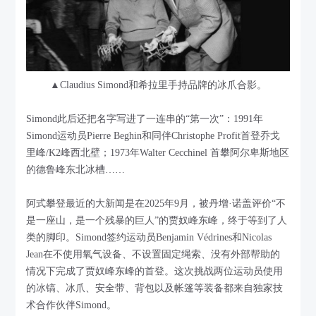
▲Claudius Simond和希拉里手持品牌的冰爪合影。
Simond此后还把名字写进了一连串的“第一次”：1991年
Simond运动员Pierre Beghin和同伴Christophe Profit首登乔戈
里峰/K2峰西北壁；1973年Walter Cecchinel 首攀阿尔卑斯地区
的德鲁峰东北冰槽……
阿式攀登最近的大新闻是在2025年9月，被丹增·诺盖评价“不
是一座山，是一个残暴的巨人”的贾奴峰东峰，终于等到了人
类的脚印。Simond签约运动员Benjamin Védrines和Nicolas
Jean在不使用氧气设备、不设置固定绳索、没有外部帮助的
情况下完成了贾奴峰东峰的首登。这次挑战两位运动员使用
的冰镐、冰爪、安全带、背包以及帐篷等装备都来自独家技
术合作伙伴Simond。