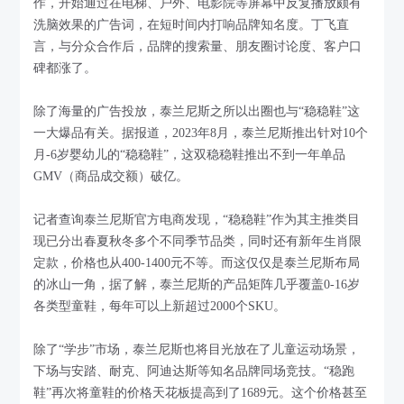
作，开始通过在电梯、户外、电影院等屏幕中反复播放颇有
洗脑效果的广告词，在短时间内打响品牌知名度。丁飞直
言，与分众合作后，品牌的搜索量、朋友圈讨论度、客户口
碑都涨了。
除了海量的广告投放，泰兰尼斯之所以出圈也与“稳稳鞋”这
一大爆品有关。据报道，2023年8月，泰兰尼斯推出针对10个
月-6岁婴幼儿的“稳稳鞋”，这双稳稳鞋推出不到一年单品
GMV（商品成交额）破亿。
记者查询泰兰尼斯官方电商发现，“稳稳鞋”作为其主推类目
现已分出春夏秋冬多个不同季节品类，同时还有新年生肖限
定款，价格也从400-1400元不等。而这仅仅是泰兰尼斯布局
的冰山一角，据了解，泰兰尼斯的产品矩阵几乎覆盖0-16岁
各类型童鞋，每年可以上新超过2000个SKU。
除了“学步”市场，泰兰尼斯也将目光放在了儿童运动场景，
下场与安踏、耐克、阿迪达斯等知名品牌同场竞技。“稳跑
鞋”再次将童鞋的价格天花板提高到了1689元。这个价格甚至