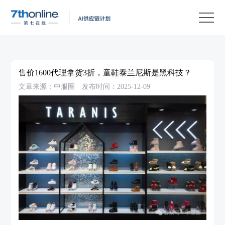
产
品
解
决
客
方
户
客
售价1600代理拿货3折，童鞋泰兰尼斯是黑科技？
案
案
户
资
文章来源：中服圈
发布时间：2025-12-09
例
支
源
关
持
中
于
EN
心
我
们