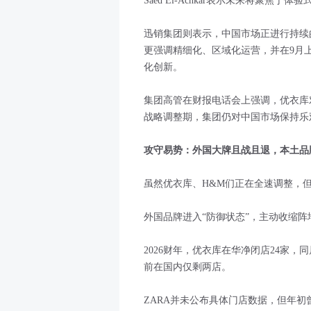
Saed El-Achkar表示未来将聚焦于
迅销集团则表示，中国市场正进行持续
更强调精细化、区域化运营，并在9月
化创新。
集团高管在财报电话会上强调，优衣库
战略调整期，集团仍对中国市场保持乐
攻守易势：外国大牌且战且退，本土品
虽然优衣库、H&M们正在全速调整，
外国品牌进入“防御状态”，主动收缩阵
2026财年，优衣库在华净闭店24家
前在国内仅剩两店。
ZARA并未公布具体门店数据，但年