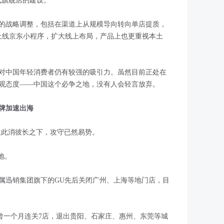
体验式旗舰店的建设。
的战略调整，包括在渠道上从规模导向转向单店提质，
上线京东小程序，扩大线上布局，产品上也更重视本土
对中国年轻消费者仍有较强的吸引力。虽然目前正处在
观态度——中国这个必争之地，没有人会轻言放弃。
牌加速出海
但此消彼长之下，攻守已然易势。
地。
，同属迅销集团旗下的GU先后关闭广州、上海等地门店，目
初曾一个月连关7店，退出贵阳、石家庄、惠州、东莞等城