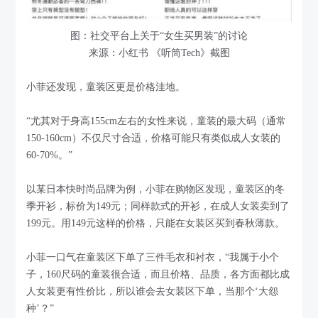
图：社交平台上关于“女生买男装”的讨论
来源：小红书 《听筒Tech》截图
小菲还发现，童装区更是价格洼地。
“尤其对于身高155cm左右的女性来说，童装的最大码（通常
150-160cm）不仅尺寸合适，价格可能只有类似成人女装的
60-70%。”
以某日本快时尚品牌为例，小菲在购物区发现，童装区的冬
季开衫，标价为149元；同样款式的开衫，在成人女装卖到了
199元。用149元这样的价格，只能在女装区买到春秋薄款。
小菲一口气在童装区下单了三件毛衣和衬衣，“我属于小个
子，160尺码的童装很合适，而且价格、品质，各方面都比成
人女装更有性价比，所以谁会去女装区下单，当那个‘大怨
种’？”