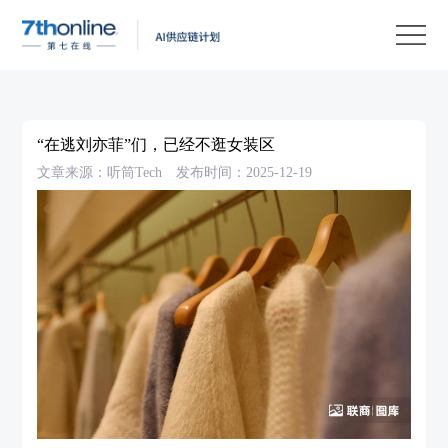
产
品
解
决
客
方
户
客
“在逃刘亦菲”们，已经不逛女装区
案
案
户
资
文章来源：听筒Tech
发布时间：2025-12-19
例
支
源
关
持
中
于
EN
心
我
们