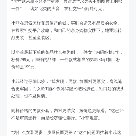
“尺寸越来越不合身”“材质一言难尽”“永远买不到图片上的那
一件”……诸如此类的声音，在社交平台随处可见。
小菲在思索怎样花最值得的钱，买到合适又有品质的衣物。
在搜索社交平台攻略，和自己的亲身购物实践下，她逐渐转
战男装，甚至童装区。
以小菲最新下单的某品牌长袖为例，一件女士M码纯棉T恤，
标价299元；同样的品牌，一件款式相当的男款S码T恤，标
价却是199元。
小菲经过仔细比较，“我发现，男款T恤面料更厚实，肩线缝
合更牢固，而女款T恤不仅薄得隐约透出肤色，袖口处的线头
处理，也不及男装。”
同样价格的男款外套，内衬更结实，拉链也更顺滑。“这已经
不是审美选择，而是经济理性选择。”小菲坦言。
“为什么女装更贵，质量反而更差？”这个问题困扰着小菲这