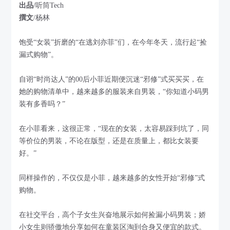
出品
/听筒Tech
撰文
/杨林
饱受“女装”折磨的“在逃刘亦菲”们，在今年冬天，流行起“捡
漏式购物”。
自诩“时尚达人”的00后小菲近期便沉迷“邪修”式买买买，在
她的购物清单中，越来越多的服装来自男装，“你知道小码男
装有多香吗？”
在小菲看来，这很正常，“现在的女装，太容易踩到坑了，同
等价位的男装，不论在版型，还是在质量上，都比女装要
好。”
同样操作的，不仅仅是小菲，越来越多的女性开始“邪修”式
购物。
在社交平台，高个子女生兴奋地展示如何捡漏小码男装；娇
小女生则骄傲地分享如何在童装区淘到合身又便宜的款式。