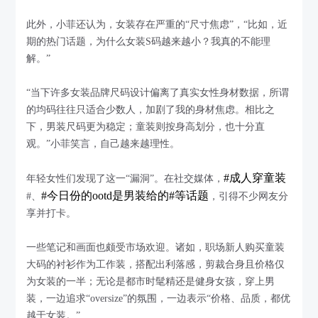
此外，小菲还认为，女装存在严重的“尺寸焦虑”，“比如，近
期的热门话题，为什么女装S码越来越小？我真的不能理
解。”
“当下许多女装品牌尺码设计偏离了真实女性身材数据，所谓
的均码往往只适合少数人，加剧了我的身材焦虑。相比之
下，男装尺码更为稳定；童装则按身高划分，也十分直
观。”小菲笑言，自己越来越理性。
#成人穿童装
年轻女性们发现了这一“漏洞”。在社交媒体，
#今日份的ootd是男装给的
#等话题
#、
，引得不少网友分
享并打卡。
一些笔记和画面也颇受市场欢迎。诸如，职场新人购买童装
大码的衬衫作为工作装，搭配出利落感，剪裁合身且价格仅
为女装的一半；无论是都市时髦精还是健身女孩，穿上男
装，一边追求“oversize”的氛围，一边表示“价格、品质，都优
越于女装。”