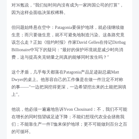
对36氪说，“我们短时间内没有成为一家跨国公司的打算”，
因为这样会面临决策权稀释。
但问题始终悬在空中：Patagonia要保护地球，就必须继续做
生意；而只要做生意，就不可避免地制造污染。这条路究竟
该怎么走？正如《纽约时报》作家David Gelles在传记Dirtbag
Billionaire中写下的疑问：“最好的保护环境就是减少时尚消
费，这与提高夹克销量之间真的能够同时发生吗？”
这个矛盾，几乎每天都落在Patagonia产品足迹副总裁Matt
Dwyer的桌上。他形容自己的工作像是在做一件注定不对称
的事——“一边把洞挖得更深，一边希望挖出来的土能把洞填
上”。
他说，他必须一遍遍地告诉Yvon Chouinard：不，我们不可能
在增长的同时指望碳足迹下降；不能幻想现代农业会拯救我
们；不能靠生产一件T恤来保护地球；更不可能做到百分之百
的可循环。