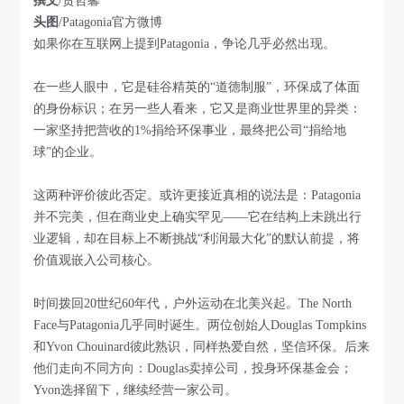
撰文
/贺哲馨
头图
/Patagonia官方微博
如果你在互联网上提到Patagonia，争论几乎必然出现。
在一些人眼中，它是硅谷精英的“道德制服”，环保成了体面
的身份标识；在另一些人看来，它又是商业世界里的异类：
一家坚持把营收的1%捐给环保事业，最终把公司“捐给地
球”的企业。
这两种评价彼此否定。或许更接近真相的说法是：Patagonia
并不完美，但在商业史上确实罕见——它在结构上未跳出行
业逻辑，却在目标上不断挑战“利润最大化”的默认前提，将
价值观嵌入公司核心。
时间拨回20世纪60年代，户外运动在北美兴起。The North
Face与Patagonia几乎同时诞生。两位创始人Douglas Tompkins
和Yvon Chouinard彼此熟识，同样热爱自然，坚信环保。后来
他们走向不同方向：Douglas卖掉公司，投身环保基金会；
Yvon选择留下，继续经营一家公司。