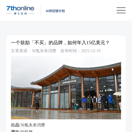
产
品
解
决
客
方
户
客
一个鼓励「不买」的品牌，如何年入15亿美元？
案
案
户
资
文章来源：36氪未来消费
发布时间：2025-12-19
例
支
源
关
持
中
于
EN
心
我
们
出品
/36氪未来消费