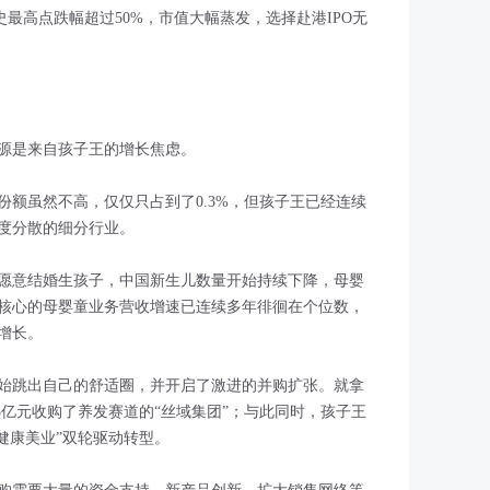
最高点跌幅超过50%，市值大幅蒸发，选择赴港IPO无
源是来自孩子王的增长焦虑。
份额虽然不高，仅仅只占到了0.3%，但孩子王已经连续
度分散的细分行业。
愿意结婚生孩子，中国新生儿数量开始持续下降，母婴
核心的母婴童业务营收增速已连续多年徘徊在个位数，
增长。
始跳出自己的舒适圈，并开启了激进的并购扩张。就拿
6.5亿元收购了养发赛道的“丝域集团”；与此同时，孩子王
+健康美业”双轮驱动转型。