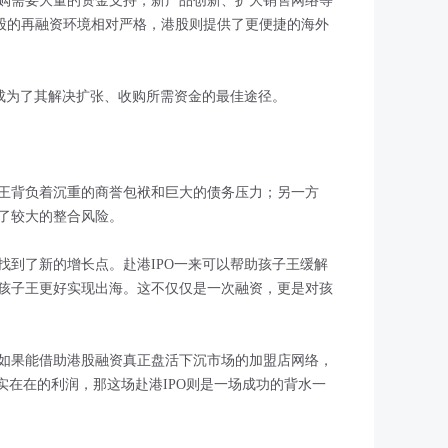
购需要大量的资金支持，新产品创新、扩大销售网络等
股的再融资环境相对严格，港股则提供了更便捷的海外
就成为了其解决扩张、收购所需资金的最佳途径。
王背负着沉重的商誉包袱和巨大的债务压力；另一方
了较大的整合风险。
找到了新的增长点。赴港IPO一来可以帮助孩子王缓解
孩子王更好实现出海。这不仅仅是一次融资，更是对孩
如果能借助港股融资真正盘活下沉市场的加盟店网络，
实在在的利润，那这场赴港IPO则是一场成功的背水一