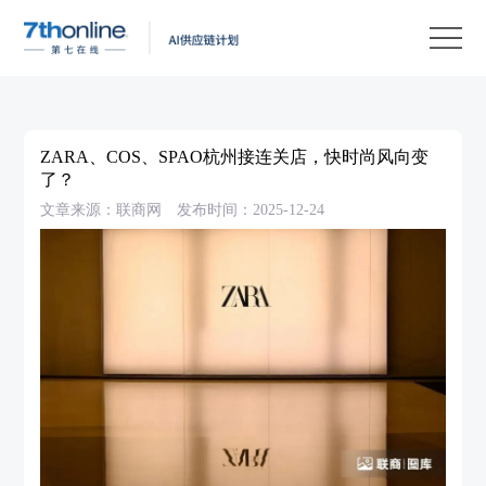
产
品
解
决
客
方
户
客
ZARA、COS、SPAO杭州接连关店，快时尚风向变
案
案
户
资
了？
文章来源：联商网
发布时间：2025-12-24
例
支
源
关
持
中
于
EN
心
我
们