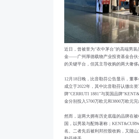
近日，曾被誉为“衣中茅台”的高端男
金——广州厚德载物产业投资基金合伙
的关键平台，但其主导收购的两大奢侈
12月18日晚，比音勒芬公告显示，董
成立于2022年，其中比音勒芬认缴出资7
牌“CERRUTI 1881”与英国品牌“K
金分别投入5700万欧元和3800万欧
然而，这两大拥有历史底蕴的品牌在被收购
国，以男装与配饰著称；KENT&CU
名。二者先后被利邦控股收购，又随山
勒芬接手。