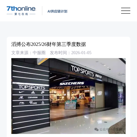
产
品
解
决
客
方
户
客
滔搏公布2025/26财年第三季度数据
案
案
户
资
文章来源：中服圈
发布时间：2026-01-05
例
支
源
关
持
中
于
EN
心
我
们