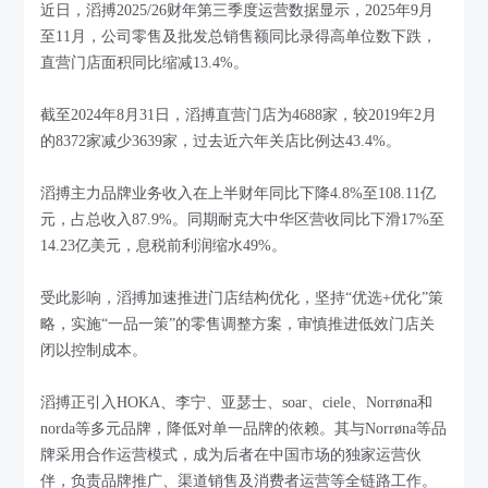
近日，滔搏2025/26财年第三季度运营数据显示，2025年9月
至11月，公司零售及批发总销售额同比录得高单位数下跌，
直营门店面积同比缩减13.4%。
截至2024年8月31日，滔搏直营门店为4688家，较2019年2月
的8372家减少3639家，过去近六年关店比例达43.4%。
滔搏主力品牌业务收入在上半财年同比下降4.8%至108.11亿
元，占总收入87.9%。同期耐克大中华区营收同比下滑17%至
14.23亿美元，息税前利润缩水49%。
受此影响，滔搏加速推进门店结构优化，坚持“优选+优化”策
略，实施“一品一策”的零售调整方案，审慎推进低效门店关
闭以控制成本。
滔搏正引入HOKA、李宁、亚瑟士、soar、ciele、Norrøna和
norda等多元品牌，降低对单一品牌的依赖。其与Norrøna等品
牌采用合作运营模式，成为后者在中国市场的独家运营伙
伴，负责品牌推广、渠道销售及消费者运营等全链路工作。