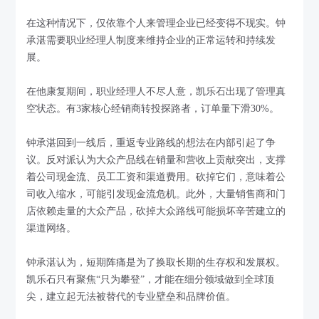
在这种情况下，仅依靠个人来管理企业已经变得不现实。钟
承湛需要职业经理人制度来维持企业的正常运转和持续发
展。
在他康复期间，职业经理人不尽人意，凯乐石出现了管理真
空状态。有3家核心经销商转投探路者，订单量下滑30%。
钟承湛回到一线后，重返专业路线的想法在内部引起了争
议。反对派认为大众产品线在销量和营收上贡献突出，支撑
着公司现金流、员工工资和渠道费用。砍掉它们，意味着公
司收入缩水，可能引发现金流危机。此外，大量销售商和门
店依赖走量的大众产品，砍掉大众路线可能损坏辛苦建立的
渠道网络。
钟承湛认为，短期阵痛是为了换取长期的生存权和发展权。
凯乐石只有聚焦“只为攀登”，才能在细分领域做到全球顶
尖，建立起无法被替代的专业壁垒和品牌价值。