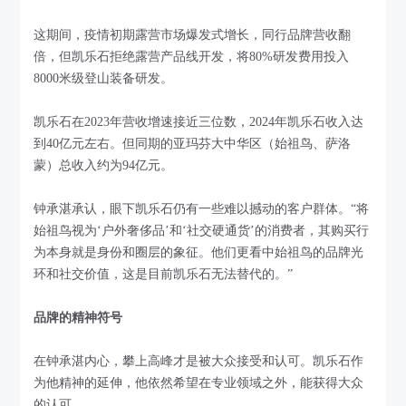
这期间，疫情初期露营市场爆发式增长，同行品牌营收翻
倍，但凯乐石拒绝露营产品线开发，将80%研发费用投入
8000米级登山装备研发。
凯乐石在2023年营收增速接近三位数，2024年凯乐石收入达
到40亿元左右。但同期的亚玛芬大中华区（始祖鸟、萨洛
蒙）总收入约为94亿元。
钟承湛承认，眼下凯乐石仍有一些难以撼动的客户群体。“将
始祖鸟视为‘户外奢侈品’和‘社交硬通货’的消费者，其购买行
为本身就是身份和圈层的象征。他们更看中始祖鸟的品牌光
环和社交价值，这是目前凯乐石无法替代的。”
品牌的精神符号
在钟承湛内心，攀上高峰才是被大众接受和认可。凯乐石作
为他精神的延伸，他依然希望在专业领域之外，能获得大众
的认可。