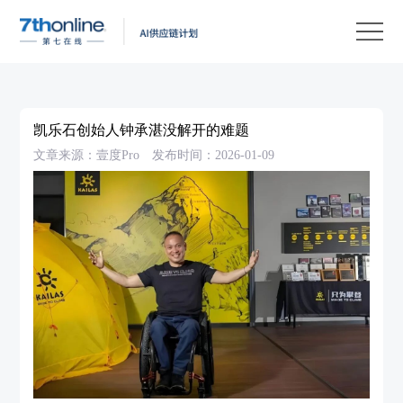
产
品
解
决
客
方
户
客
凯乐石创始人钟承湛没解开的难题
案
案
户
资
文章来源：壹度Pro
发布时间：2026-01-09
例
支
源
关
持
中
于
EN
心
我
们