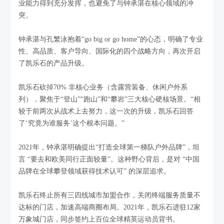
业能力得到充分发挥，也避免了与钟承湛在核心领域的冲
突。
钟承湛与孔繁泳抱着“go big or go home”的心态，明确了专业
性、高品质、客户导向、国际化的四个战略方向，再次开启
了凯乐石的产品升级。
凯乐石砍掉70% 非核心业务（含露营装备、休闲户外系
列），聚焦于“登山”“跑山”和“攀岩”三大核心硬核场景。“相
较于前两次从战术上去努力，这一次的升级，凯乐石回答
了‘究竟为谁服务’这个根本问题。”
2021年，钟承湛明确提出“打造全球第一梯队户外品牌”，坦
言 “要去和欧美同行正面较量”。这种野心背后，是对 “中国
品牌在全球攀登领域获得技术认可” 的深层追求。
凯乐石终止所有三四线城市加盟合作，关闭终端服务质量不
达标的门店，加速高端商圈布局。2021年，凯乐石进驻12家
万象城门店，同步签约上百位全球精英运动员背书。