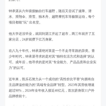
钟承湛从六年级接触自行车越野，随后又尝试了速降、潜
水、滑翔伞、滑雪、独木舟、越野摩托车等极限运动，每个
项目都能”玩” 出名堂。
他大学还没毕业，就回到湛江开起了超市，两三年就开了五
家分店，24岁就攒下亿万身家。
在八九十年代，钟承湛绝对算是一个不走寻常路的异类。青
少年时代，钟承湛寻求的是对其“独特生活方式和选择”的认
可。成年后，他寻求的是对其“专业能力、产品品质和企业实
力”的认可。
近年来，凯乐石努力从一个成功的“高性价比平替”向拥有自
主品牌溢价能力的“高端专业品牌”转型。2023年其营收增速
超过90%，2024年全年收入接近40亿元，首次跻身双11户外
品牌榜前十。