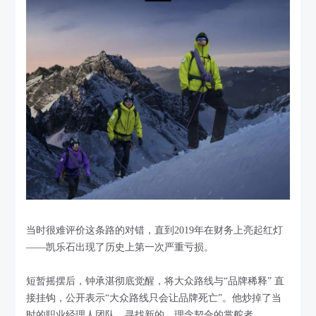
当时很难评价这条路的对错，直到2019年在财务上亮起红灯
——凯乐石出现了历史上第一次严重亏损。
短暂摇摆后，钟承湛彻底觉醒，将大众路线与“品牌稀释” 直
接挂钩，公开表示“大众路线只会让品牌死亡”。他炒掉了当
时的职业经理人团队，寻找新的、理念契合的掌舵者。