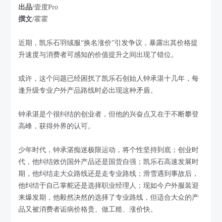
出品
/壹度Pro
撰文
/霍霍
近期，凯乐石羽绒服“换名涨价”引发争议，暴露出其价格提
升速度与消费者可感知的价值提升之间出现了错位。
或许，这个问题已经困扰了凯乐石创始人钟承湛十几年，每
逢升级专业户外产品路线时必出现这种矛盾。
钟承湛是个很纠结的创业者，但他的兴奋点又在于不断攀登
高峰，获得外界的认可。
少年时代，钟承湛痴迷极限运动，将个性坚持到底；创业时
代，他纠结效仿国外产品还是国货自强；凯乐石高速发展时
期，他纠结走大众路线还是走专业路线；滑雪遇到事故后，
他纠结于自己掌舵还是选择职业经理人；现如今户外服装迎
来爆发期，他毅然决然的选择了专业路线，但适合大众的产
品又被消费者诟病价格贵、做工糙、涨价快。