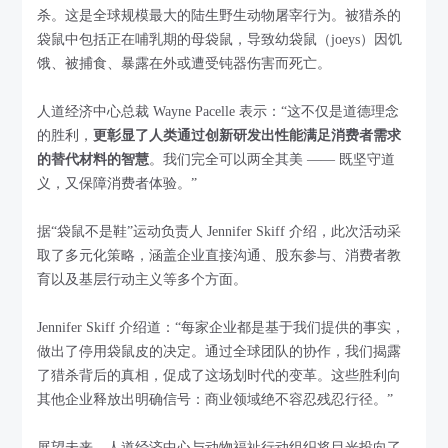
杀。这是全球规模最大的陆生野生动物屠宰行为。被猎杀的
袋鼠中包括正在哺乳期的母袋鼠，导致幼袋鼠（joeys）因饥
饿、被捕食、暴露在外或遭受钝器伤害而死亡。
人道经济中心总裁 Wayne Pacelle 表示：“这不仅是道德理念
的胜利，
更彰显了人类通过创新研发出性能满足消费者需求
的替代材料的智慧
。我们完全可以两全其美 —— 既坚守道
义，又保障消费者体验。”
据“袋鼠不是鞋”运动负责人 Jennifer Skiff 介绍，此次活动采
取了多元化策略，涵盖企业直接沟通、股东参与、消费者教
育以及基层行动主义等多个方面。
Jennifer Skiff 介绍道：“每家企业都是基于我们提供的事实，
做出了停用袋鼠皮的决定。通过全球团队的协作，我们揭露
了猎杀背后的真相，促成了这场划时代的变革。这些胜利向
其他企业释放出明确信号：商业领域绝不容忍残忍行径。”
展望未来，人道经济中心与动物福祉行动组织将目光投向了