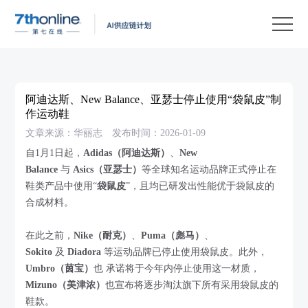
产
品
解
决
客
方
户
客
阿迪达斯、New Balance、亚瑟士停止使用“袋鼠皮”制
案
案
户
资
作运动鞋
文章来源：华丽志
发布时间：2026-01-09
例
支
源
关
自1月1日起，
Adidas（阿迪达斯）
、
New
持
中
于
EN
Balance
与
Asics（亚瑟士）
等全球知名运动品牌正式停止在
心
我
鞋类产品中使用“
袋鼠皮
”，且均已研发出性能优于袋鼠皮的
合成材料。
们
在此之前，
Nike（耐克）
、
Puma（彪马）
、
Sokito
及
Diadora
等运动品牌已停止使用袋鼠皮。此外，
Umbro（茵宝）
也 承诺将于今年内停止使用这一材质，
Mizuno（美津浓）
也宣布将逐步淘汰旗下所有采用袋鼠皮的
鞋款。