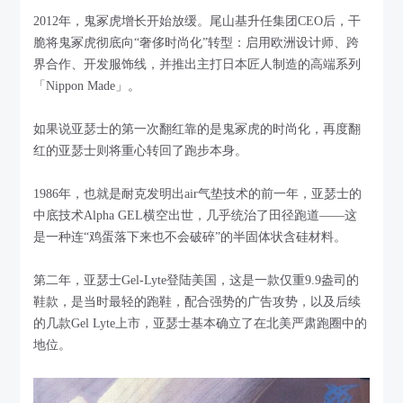
2012年，鬼冢虎增长开始放缓。尾山基升任集团CEO后，干
脆将鬼冢虎彻底向“奢侈时尚化”转型：启用欧洲设计师、跨
界合作、开发服饰线，并推出主打日本匠人制造的高端系列
「Nippon Made」。
如果说亚瑟士的第一次翻红靠的是鬼冢虎的时尚化，再度翻
红的亚瑟士则将重心转回了跑步本身。
1986年，也就是耐克发明出air气垫技术的前一年，亚瑟士的
中底技术Alpha GEL横空出世，几乎统治了田径跑道——这
是一种连“鸡蛋落下来也不会破碎”的半固体状含硅材料。
第二年，亚瑟士Gel-Lyte登陆美国，这是一款仅重9.9盎司的
鞋款，是当时最轻的跑鞋，配合强势的广告攻势，以及后续
的几款Gel Lyte上市，亚瑟士基本确立了在北美严肃跑圈中的
地位。