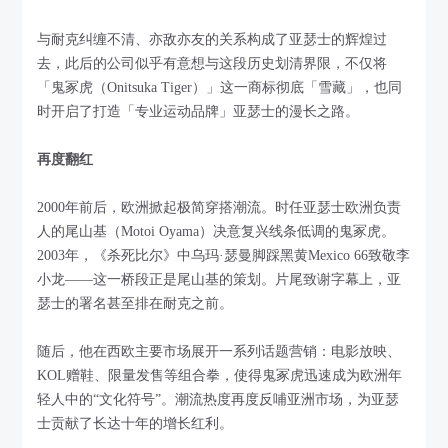
与耐克纠缠不清、亦敌亦友的关系构成了亚瑟士的辉煌过
去，此后的公司似乎有意想与这段历史划清界限，不仅将
「鬼冢虎（Onitsuka Tiger）」这一商标彻底「雪藏」，也同
时开启了打造「专业运动品牌」亚瑟士的漫长之路。
再度翻红
2000年前后，欧洲掀起极简穿搭潮流。时任亚瑟士欧洲负责
人的尾山基（Motoi Oyama）决意复兴线条低调的鬼冢虎。
2003年，《杀死比尔》中乌玛·瑟曼脚踩黑黄Mexico 66致敬李
小龙——这一桥段正是尾山基的策划。片尾致谢字幕上，亚
瑟士的署名甚至排在耐克之前。
随后，他在西欧主要市场展开一系列话题营销：电影放映、
KOL赠鞋、限量发售等组合拳，使得鬼冢虎迅速成为欧洲年
轻人中的“文化符号”。潮流热度再度反哺亚洲市场，为亚瑟
士贡献了长达十年的增长红利。