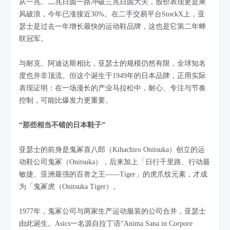
从一兆、二兆日圆一路冲破三兆日圆大关，股价表现更是乘
风破浪，今年已涨接近30%。在二手交易平台StockX上，亚
瑟士是过去一年增长最快的运动鞋品牌，这也是它第二年蝉
联冠军。
与耐克、阿迪达斯相比，亚瑟士的规模仍然有限，全球知名
度也并非顶流。但这个诞生于1949年的日本品牌，正用实际
表现证明：在一场漫长的产业马拉松中，耐心、专注与节奏
控制，可能比爆发力更重要。
“那些相当不错的日本鞋子”
亚瑟士的前身是鬼冢喜八郎（Kihachiro Onitsuka）创立的运
动鞋公司鬼冢（Onitsuka），后来加上「日行千里路、行动最
敏捷、亚洲最强的百兽之王——Tiger」的虎爪纹元素，才成
为「鬼冢虎（Onitsuka Tiger）。
1977年，鬼冢公司与两家生产运动服装的公司合并，亚瑟士
由此诞生。Asics一名源自拉丁语“Anima Sana in Corpore