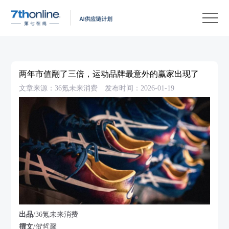
产
品
解
决
客
方
户
客
两年市值翻了三倍，运动品牌最意外的赢家出现了
案
案
户
资
文章来源：36氪未来消费
发布时间：2026-01-19
例
支
源
关
持
中
于
EN
心
我
们
出品
/36氪未来消费
撰文
/贺哲馨