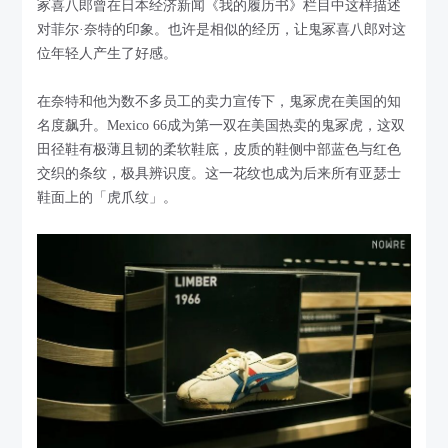
冢喜八郎曾在日本经济新闻《我的履历书》栏目中这样描述
对菲尔·奈特的印象。也许是相似的经历，让鬼冢喜八郎对这
位年轻人产生了好感。
在奈特和他为数不多员工的卖力宣传下，鬼冢虎在美国的知
名度飙升。Mexico 66成为第一双在美国热卖的鬼冢虎，这双
田径鞋有极薄且韧的柔软鞋底，皮质的鞋侧中部蓝色与红色
交织的条纹，极具辨识度。这一花纹也成为后来所有亚瑟士
鞋面上的「虎爪纹」。