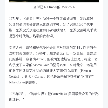
当时还叫LImber的 Mexico66
1971年，《跑者世界》做过一个读者偏好调查，发现超过
60％的受访者都穿过鬼冢虎跑步鞋。到了20世纪70年代中
期，鬼冢虎受欢迎程度和口碑继续增长，鬼冢虎跑鞋几乎就
是那个时代跑步热潮的代名词。
卖货之外，奈特和鲍尔曼还会参与对鞋款的定制，以更符合
当时的美国市场。1966年，鲍尔曼设计出一双更轻、更舒适
的跑步鞋，命名为Aztec，但被阿迪达斯告上法庭，称这一命
名侵犯了自家的Azteca Gold的型号名称。奈特无奈，遂选用
征服了阿兹特克文明的西班牙人荷南•科尔蒂斯（Hernan
Cortés），命名为Cortez。这也是后来耐克热卖的“阿甘鞋”
Nike Cortez的原型。
1973年7月，《跑者世界》把Cortez称为“美国最受欢迎的长跑
训练鞋。”