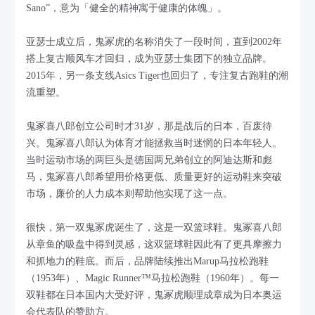
Sano”，意为「健全的精神寓于健康的体魄」。
亚瑟士成立后，鬼冢虎的名称消失了一段时间，直到2002年
搭上复古顺风车才回归，成为亚瑟士集团下的独立品牌。
2015年，另一条支线Asics Tiger也回归了，专注复古跑鞋的潮
流重塑。
鬼冢喜八郎创立公司时才31岁，那是战后的日本，百废待
兴。鬼冢喜八郎认为体育才能拯救当时迷惘的日本年轻人。
当时运动市场的两巨头是德国两兄弟创立的阿迪达斯和彪
马，鬼冢喜八郎希望用价格更低、质量更好的运动鞋来突破
市场，廉价的人力成本则帮助他实现了这一点。
很快，第一双鬼冢虎诞生了，这是一双篮球鞋。鬼冢喜八郎
从章鱼的吸盘中得到灵感，这双篮球鞋因此有了更具摩擦力
和抓地力的鞋底。而后，品牌陆续推出Marup马拉松跑鞋
（1953年）、Magic Runner™马拉松跑鞋（1960年）。每一
双鞋都在日本国内大受好评，鬼冢虎顺理成章成为日本奥运
会代表队的赞助方。