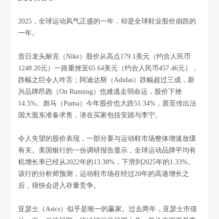
2025，全球运动风气正盛的一年，却是全球鞋业股价崩跌的
一年。
昔日龙头耐克（Nike）股价从高点179.1美元（约合人民币
1248.20元）一路重挫至65.64美元（约合人民币457.46元），
跌幅之巨令人咋舌；阿迪达斯（Adidas）跌幅超过三成，新
兴品牌昂跑（On Running）也难逃走弱命运，股价下挫
14.5%。彪马（Puma）今年股价也大跌51.34%，甚至传出法
国大股东准备求售，潜在买家包括安踏与李宁。
令人失望的股价表现，一部分要与运动鞋市场整体增速放缓
有关。美国银行的一份调研报告显示，全球运动品牌平均有
机增长率已经从2022年的13.38%，下滑到2025年的1.33%。
该行的分析师预测，运动鞋市场在经过20年的高速增长之
后，很快会进入存量竞争。
亚瑟士（Asics）似乎是唯一的赢家。过去两年，亚瑟士市值