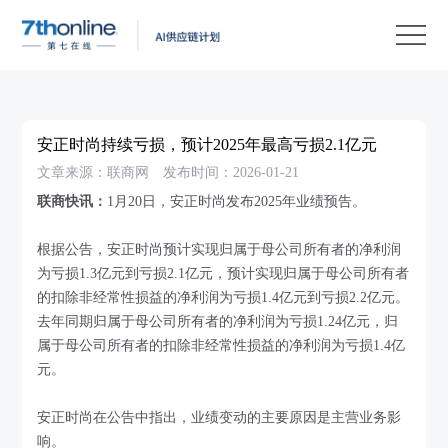
产
品
解
决
客
方
户
客
安正时尚持续亏损，预计2025年最高亏损2.1亿元
案
案
户
资
文章来源：联商网
发布时间：2026-01-21
例
支
源
关
联商快讯：
1月20日，安正时尚发布2025年业绩预告。
持
中
于
EN
根据公告，安正时尚预计实现归属于母公司所有者的净利润
心
我
为亏损1.3亿元到亏损2.1亿元，预计实现归属于母公司所有者
的扣除非经常性损益的净利润为亏损1.4亿元到亏损2.2亿元。
们
去年同期归属于母公司所有者的净利润为亏损1.24亿元，归
属于母公司所有者的扣除非经常性损益的净利润为亏损1.4亿
元。
安正时尚在公告中指出，业绩变动的主要原因是主营业务影
响。