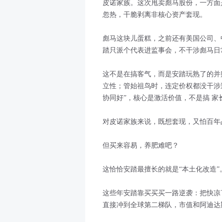
皮诺家族。这次甩卖彪马股份，一方面
忽热，干脆剥离非核心资产套现。
彪马这块儿蛋糕，之前还有美国公司、
踏只派个代表进监事会，不干涉彪马日
这不是在搞客气，而是安踏玩熟了的并
立性；管始祖鸟时，连定价权都没干涉
协同好”，核心是激活价值，不是搞 家
对皮诺家族来说，既想套现，又怕百年
但买来容易，养肥难吧？
这恰恰安踏最擅长的就是“本土化改造”
这些年安踏靠买买买一路逆袭：把快凉了
直接冲到全球第二梯队，市值和阿迪达