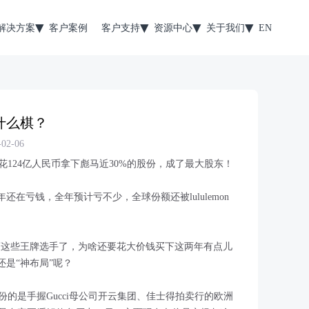
解决方案
客户案例
客户支持
资源中心
关于我们
EN
什么棋？
2-06
花124亿人民币拿下彪马近30%的股份，成了最大股东！
还在亏钱，全年预计亏不少，全球份额还被lululemon
洛蒙这些王牌选手了，为啥还要花大价钱买下这两年有点儿
还是“神布局”呢？
的是手握Gucci母公司开云集团、佳士得拍卖行的欧洲