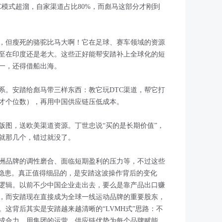
TC模式超溜，自家渠道占比80%，而彪马这部分才刚到
，但瘦死的骆驼比马大啊！它在足球、赛车领域的资源
至在印度还是老大。这些正好能帮安踏补上全球化的短
一，还得借船出海。
系。安踏给彪马带三样东西：教它玩DTC渠道，帮它打
才个位数），再用中国供应链压低成本。
版图，送欧美渠道资源。丁世忠说“买的是长期价值”，
就那几个，错过就没了。
洲品牌的调性磨合、面临短期盈利的压力等，不过这些
的隐患。真正值得细品的，是安踏这波操作背后的变化
逻辑。以前不少中国企业走出去，要么是靠产品出口赚
，而安踏现在直接成为全球一线运动品牌的重要股东，
这背后其实是安踏越来越清晰的“LVMH式”思路：不
成合力，用集团的运营、供应链优势为每个品牌赋能。