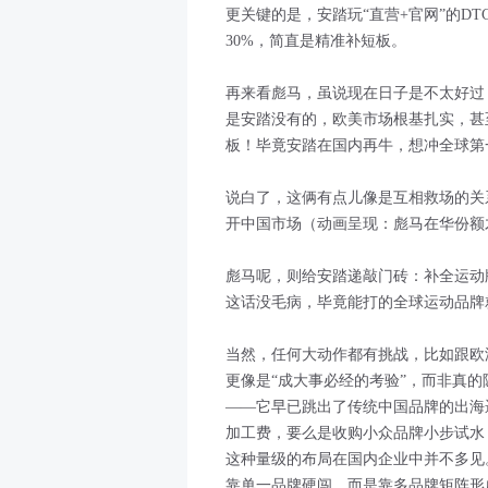
更关键的是，安踏玩“直营+官网”的D
30%，简直是精准补短板。
再来看彪马，虽说现在日子是不太好过
是安踏没有的，欧美市场根基扎实，甚
板！毕竟安踏在国内再牛，想冲全球第
说白了，这俩有点儿像是互相救场的关
开中国市场（动画呈现：彪马在华份额
彪马呢，则给安踏递敲门砖：补全运动
这话没毛病，毕竟能打的全球运动品牌
当然，任何大动作都有挑战，比如跟欧
更像是“成大事必经的考验”，而非真
——它早已跳出了传统中国品牌的出海
加工费，要么是收购小众品牌小步试水
这种量级的布局在国内企业中并不多见。
靠单一品牌硬闯，而是靠多品牌矩阵形