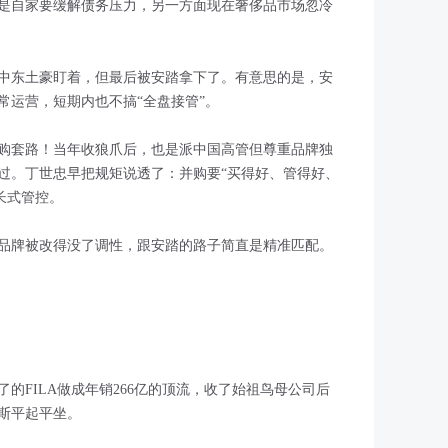
是自家要缓解债务压力，另一方面现在奢侈品市场忽冷
中东土豪盯着，但最后被安踏拿下了。有意思的是，安
常运营，短期内也不搞“全盘接管”。
购套路！当年收狼爪后，也是派中国高管但尊重品牌独
过。丁世忠早把规矩说透了：并购要“买得好、管得好、
长式管控。
品牌被改得没了调性，跟安踏的路子简直是精准匹配。
。
的FILA做成年销266亿的顶流，收了始祖鸟母公司后
斯平起平坐。