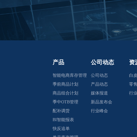
产品
公司动态
资
智能电商库存管理
公司动态
白
季前商品计划
产品动态
零
商品组合计划
媒体报道
行
季中OTB管理
新品发布会
配补调货
行业峰会
BI智能报表
快反追单