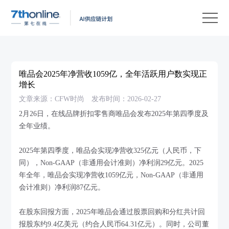
产
品
解
决
客
方
户
客
唯品会2025年净营收1059亿，全年活跃用户数实现正
案
案
户
资
增长
文章来源：CFW时尚
发布时间：2026-02-27
例
支
源
关
2月26日，在线品牌折扣零售商唯品会发布2025年第四季度及
持
中
于
EN
全年业绩。
心
我
2025年第四季度，唯品会实现净营收325亿元（人民币，下
们
同），Non-GAAP（非通用会计准则）净利润29亿元。2025
年全年，唯品会实现净营收1059亿元，Non-GAAP（非通用
会计准则）净利润87亿元。
在股东回报方面，2025年唯品会通过股票回购和分红共计回
报股东约9.4亿美元（约合人民币64.31亿元）。同时，公司董