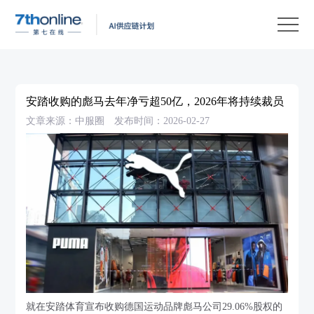
产
品
解
决
客
方
户
客
安踏收购的彪马去年净亏超50亿，2026年将持续裁员
案
案
户
资
文章来源：中服圈
发布时间：2026-02-27
例
支
源
关
持
中
于
EN
心
我
们
就在安踏体育宣布收购德国运动品牌彪马公司29.06%股权的