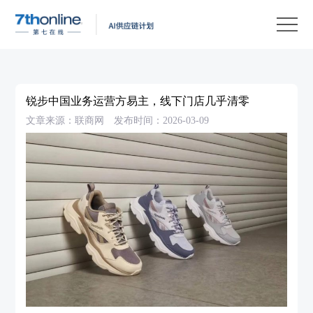
产
品
解
决
客
方
户
客
锐步中国业务运营方易主，线下门店几乎清零
案
案
户
资
文章来源：联商网
发布时间：2026-03-09
例
支
源
关
持
中
于
EN
心
我
们