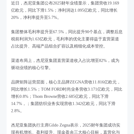
近日，杰尼亚集团公布2025财年业绩显示，集团营收19.169
亿欧元，同比下滑1.5%；净利润达1.095亿欧元，同比增长
20%，净利率提升至5.7%。
集团整体毛利率提升至67.5%，同比提升90个基点，调整后息
税前利润为1.63亿欧元，毛利率的优化主要得益于直营渠道
占比提升、高端产品组合扩容以及精细化成本管控。
渠道布局上，杰尼亚集团直营渠道收入占比增至82%，成为
驱动业绩的核心引擎。
品牌矩阵运营层面，核心主品牌ZEGNA营收11.816亿欧元，
同比增长1.5%；TOM FORD时尚业务营收3.171亿欧元，同比
增长0.8%；Thom Browne营收2.685亿欧元，同比下滑
14.7%，；集团纺织业务实现营收1.342亿欧元，同比下滑
2.8%。
杰尼亚集团执行主席Gildo Zegna表示，2025财年集团成功实
现有机增长、盈利提升、现金盈余三大核心目标，直营化与