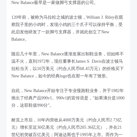
New Balance最早是一家做脚弓支撑器的公司。
120年前，被称为马拉松之城的波士顿，William J. Riley在观
察院子里的小鸡时，发现小鸡的三个爪子可以保持平衡，受
此启发他研发了一款脚弓支撑器，并就此创立了New
Balance。
随后几十年里，New Balance逐渐发展出制鞋业务，但始终不
温不火，直到1972年，现任董事长James S. Davis在波士顿马
拉松当天，以10万美元（约合人民币68.45万元）的价格买下
New Balance，如今的经典logo也在那一年有了雏形。
自此，New Balance开始专注于专业慢跑鞋业务，并于1982年
推出了经典产品990v1。990v1的宣传语是，“如果满分是1000
分，这双鞋值990分”。
耐克上市后，10年内营收从4000万美元（约合人民币2.73亿
元）增长至近30亿美元（约合人民币205.36亿元），并在21
世纪初突破百亿美元；阿迪达斯也于1995年上市。而作为一