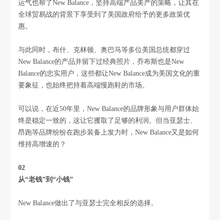
运气也帮了New Balance，坚持高端产品美产的策略，让其在
全球贸易战的背景下享受到了美国政府给予的更多政策优
惠。
与此同时，布什、克林顿、奥巴马等多位美国总统都穿过
New Balance的产品并留下过经典照片，乔布斯也是New
Balance的忠实用户，这些都让New Balance成为美国文化的重
要象征，也始终把持着高端慢跑鞋的市场。
可以说，在近50年里，New Balance的品牌形象与用户群体始
终是稳定一致的，这让它攫取了足够的利润。但当亚瑟士、
昂跑等品牌纷纷在跑步装备上发力时，New Balance又是如何
维持高增速的？
02
从
“
老钱
”
到
“
小钱
”
New Balance做出了与亚瑟士完全相反的选择。