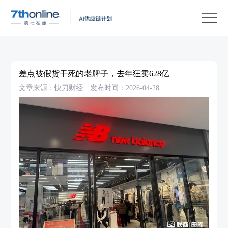
产
品
解
决
客
方
户
客
差点被假货干死的老牌子，去年狂卖628亿
案
案
户
资
文章来源：快刀财经
发布时间：2026-04-28
例
支
源
关
持
中
于
EN
心
我
们