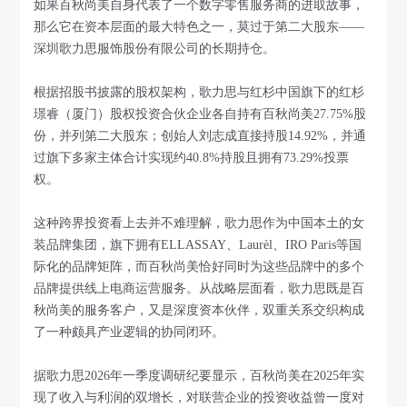
如果百秋尚美自身代表了一个数字零售服务商的进取故事，
那么它在资本层面的最大特色之一，莫过于第二大股东——
深圳歌力思服饰股份有限公司的长期持仓。
根据招股书披露的股权架构，歌力思与红杉中国旗下的红杉
璟睿（厦门）股权投资合伙企业各自持有百秋尚美27.75%股
份，并列第二大股东；创始人刘志成直接持股14.92%，并通
过旗下多家主体合计实现约40.8%持股且拥有73.29%投票
权。
这种跨界投资看上去并不难理解，歌力思作为中国本土的女
装品牌集团，旗下拥有ELLASSAY、Laurèl、IRO Paris等国
际化的品牌矩阵，而百秋尚美恰好同时为这些品牌中的多个
品牌提供线上电商运营服务。从战略层面看，歌力思既是百
秋尚美的服务客户，又是深度资本伙伴，双重关系交织构成
了一种颇具产业逻辑的协同闭环。
据歌力思2026年一季度调研纪要显示，百秋尚美在2025年实
现了收入与利润的双增长，对联营企业的投资收益曾一度对