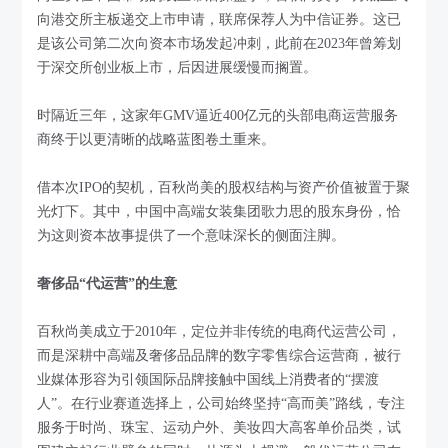
向港交所主板递交上市申请，联席保荐人为中信证券。这已
是该公司第二次向资本市场发起冲刺，此前在2023年曾筹划
于深交所创业板上市，后因进展缓慢而搁置。
时隔近三年，这家年GMV逼近400亿元的头部电商运营服务
商终于以更清晰的战略蓝图卷土重来。
借本次IPO的契机，百秋尚美的股权结构与资产价值被置于聚
光灯下。其中，中国中高端女装集团歌力思的股东身份，恰
为这则资本故事提供了一个意味深长的侧面注脚。
奢侈品“代运营”的生意
百秋尚美成立于2010年，定位并非传统的电商代运营公司，
而是深耕中高端及奢侈品品牌的数字零售综合运营商，被行
业媒体形容为引领国际品牌接触中国线上消费者的“摆渡
人”。在行业赛道选择上，公司始终坚持“高而美”路线，专注
服务于时尚、珠宝、运动户外、美妆四大高客单价品类，试