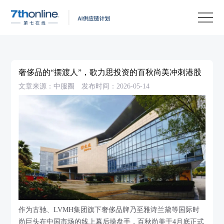
产
品
解
决
客
方
户
客
奢侈品的“摆渡人”，歌力思投资的百秋尚美冲刺港股
案
案
户
资
文章来源：中服圈
发布时间：2026-05-14
例
支
源
关
持
中
于
EN
心
我
们
作为古驰、LVMH集团旗下奢侈品牌乃至雅诗兰黛等国际时
尚巨头在中国市场的线上幕后操盘手，百秋尚美于4月底正式