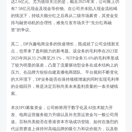
达2.6亿元。尤为值得关注的是，截至2025年末，公司账上仍
有7.58亿元现金及现金等价物。在公司并未陷入现金流枯竭
的情况下，持续大额分红之后再从二级市场募资，其资金安
排与融资动机的合理性，难免引发市场关于“先分红再融
资”的争议。
其二，DP兴趣电商业务的快速增长，既成就了公司业绩新支
点，也带来了盈利能力的新考题。该业务的毛利率在2023至
2025年间从33.2%降至29.1%，与TP业务35.6%的毛利率形成
了较为明显的落差，凸显了流量驱动型业务在成本结构上的
压力。在品牌方纷纷自建直播电商团队、平台规则不断变化
的大环境下，DP业务能否在保持规模增速的同时实现毛利率
的企稳回升，将是决定百秋尚美未来盈利质量的一条关键线
索。
本次IPO募集资金，公司称将用于数字化及AI技术能力开
发、电商运营服务能力升级以及补充营运资金与一般公司用
途。百秋尚美能否在香港资本市场成功登陆、如何在激烈的
代运营赛道上保持对高端品牌的吸引力和议价能力，以及歌