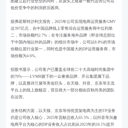
图建立起行业壁垒的同时，从源头上规避一般代运营公司在
低价竞争中的利润挤压困局。
据弗若斯特沙利文报告，2025年公司实现电商运营服务GMV
达397亿元，在中国品牌线上零售综合运营服务商中位列第
二，市场份额约2.7%；在专注服务海外品牌（即全球总部位
于中国内地以外的品牌）的细分市场中，公司以8.8%的市场
份额位居行业第一，同时也是中国最大的DP运营服务商，市
场份额为4.6%。
招股书显示，公司客户已覆盖全球前二十大高端时尚集团中
的70%——LVMH旗下的一众奢侈品牌、开云集团属下品
牌，以及雅诗兰黛等美妆巨头，在天猫、抖音、京东等主流
平台上的线上旗舰店，背后很大一部分都由百秋尚美的团队
在运营。
业务结构方面，以天猫、京东等传统货架电商为主的TP业务
仍是公司收入核心，2025年贡献总收入65.5%；以抖音等兴趣
电商平台为核心的DP业务收入占比则从2023年的16.1%提升