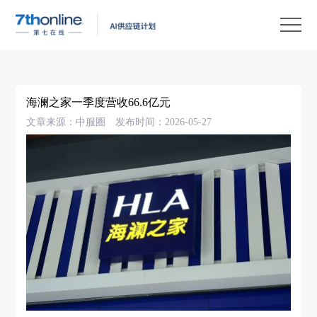
产
品
解
决
客
方
户
客
海澜之家一季度营收66.6亿元
案
案
户
资
文章来源：中服圈
发布时间：2026-05-27
例
支
源
关
持
中
于
EN
心
我
们