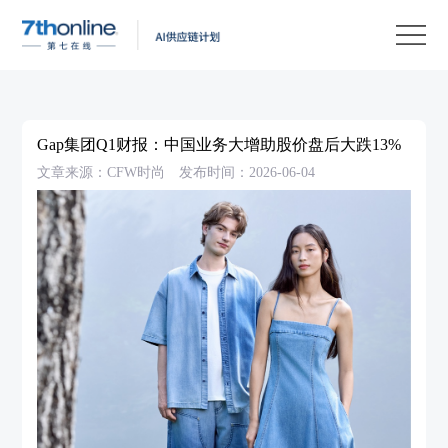
产
品
解
决
客
方
户
客
Gap集团Q1财报：中国业务大增助股价盘后大跌13%
案
案
户
资
文章来源：CFW时尚
发布时间：2026-06-04
例
支
源
关
持
中
于
EN
心
我
们