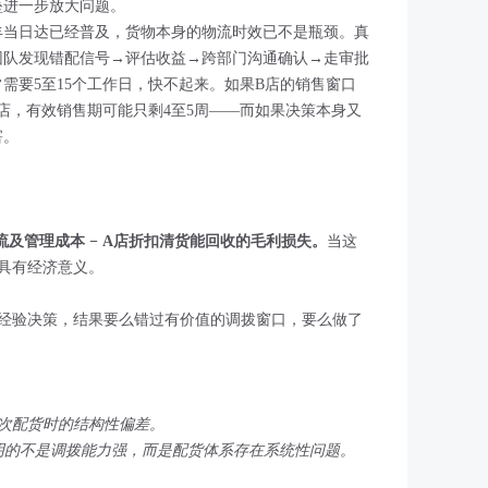
垒进一步放大问题。
丰当日达已经普及，货物本身的物流时效已不是瓶颈。真
团队发现错配信号→评估收益→跨部门沟通确认→走审批
需要5至15个工作日，快不起来。如果B店的销售窗口
店，有效销售期可能只剩4至5周——而如果决策本身又
害。
流及管理成本 − A店折扣清货能回收的毛利损失。
当这
具有经济意义。
经验决策，结果要么错过有价值的调拨窗口，要么做了
次配货时的结构性偏差。
说明的不是调拨能力强，而是配货体系存在系统性问题。