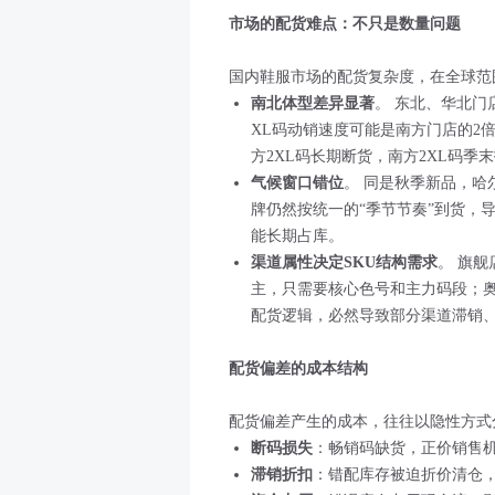
市场的配货难点：不只是数量问题
国内鞋服市场的配货复杂度，在全球范
南北体型差异显著
。 东北、华北
XL码动销速度可能是南方门店的2
方2XL码长期断货，南方2XL码季
气候窗口错位
。 同是秋季新品，哈
牌仍然按统一的“季节节奏”到货，
能长期占库。
渠道属性决定SKU结构需求
。 旗
主，只需要核心色号和主力码段；
配货逻辑，必然导致部分渠道滞销
配货偏差的成本结构
配货偏差产生的成本，往往以隐性方式
断码损失
：畅销码缺货，正价销售
滞销折扣
：错配库存被迫折价清仓