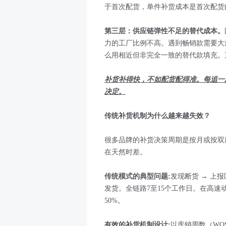
于首次配货，单件补货成本是首次配货
第三层：供应链弹性不足的替代成本。
力的工厂比例不高。遇到畅销款需要大
么用相近但非完全一致的替代款填充。
补货补得快，不如配货配得准。每追一
决定。
传统补货机制为什么越来越失效？
很多品牌的补货决策周期是按月或按双
在天然时差。
传统模式的典型问题
:
发现断货 → 上报
发货。全链路7至15个工作日。在高速
50%。
有效的补货机制设计
:
以库销周数（WO