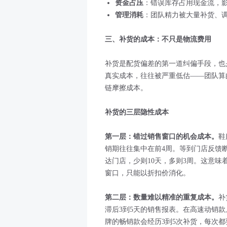
资金占压
：错误库存占用现金流，
管理消耗
：团队精力被大量补货、
三、补货的成本：不只是物流费用
补货是配货偏差的第一道纠偏手段，也
真实成本，往往被严重低估——团队算
链摩擦成本。
补货的三层隐性成本
第一层：错过销售窗口的机会成本。
鞋
销期往往集中在前4周。等到门店反馈
达门店，少则10天，多则3周。这意
窗口，只能以折扣价消化。
第二层：数量难以精准的重复成本。
补
滞后3到5天的销售报表。在高速动销
牌的畅销款会经历3到5次补货，每次