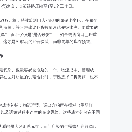
生成补货建议，决策链路压缩至1至2个工作日。
OS计算，持续监测门店×SKU的库销比变化，在库存
补货预警，并附带建议补货数量及优先级排序。更重要的
单”，而不仅仅是“是否缺货”——如果销售窗口已严重
。这才是AI驱动的经营决策，而非简单的库存预警。
作
最复杂、也最容易被拖延的一个。物流成本、管理成
牌在面对明显的供需错配时，宁愿选择打折促销，也不
真实成本包括：物流运费、调出方的库存损耗（重新打
、以及调拨过程中产生的在途风险。这些成本分散在不同
团队看的是大区汇总库存，而门店级的供需错配往往淹没