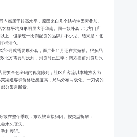
围内都属于较高水平，原因来自几个结构性因素叠加。
门店客群平均身形明显大于华南。同一款外套，北方门店
倍以上，但按统一比例配货的品牌并不少见。结果是：北
末打折清仓。
尔滨9月就需要厚外套，而广州11月还在卖短袖。很多品
导致北方需要时没到，到货时已过季；南方提前到货后只
舰店需要全色全码的视觉陈列；社区店客流以本地熟客为
奥莱渠道客群价格敏感度高，尺码分布两极化。一刀切的
、部分渠道断货。
分散在整个季度，难以被直接归因。按类型拆解：
机会永久丧失。
，毛利腰斩。