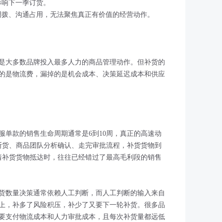
影响下一季订货。
调拨、沟通占用，无法聚焦真正有价值的经营动作。
是大多数品牌投入最多人力的商品管理动作。但补货的
的是物流费，漏掉的是机会成本、决策延迟成本和供应
服单款的销售生命周期通常是6到10周，真正的高速动
断货、商品团队分析确认、走完审批流程，补货货物到
味着补货货物抵达时，往往已经错过了最高毛利段的销售
货数量决策通常依赖人工判断，而人工判断的输入来自
款上，补多了风险积压，补少了又要下一轮补货。很多品
都要支付物流成本和人力审批成本，且每次补货量都远低