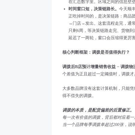
在汇总数字里。区域之间的信息壁
时间窗口短，决策
链路
长。
今天顺
正吃掉时间的，是决策链路：商品
→门店→发出。这套流程走完，通常
只剩6周，等决策链路走完、货物到
延迟了一两轮，窗口会压缩得更厉
核心判断框架：调拨是否值得执行？
调拨后B店预计增量销售收益 − 调拨物
个差值为正且超过一定阈值时，调拨才
大多数品牌没有这套计算机制，只能凭
得不偿失的调拨。
调拨的本质，是配货偏差的后置修正。
每一次有价值的调拨，背后都对应着一
当一个品牌每季调拨单超过200张，