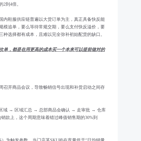
的2到4倍。
国内鞋服供应链普遍以大货订单为主，真正具备快反能
规模追单，要么等待常规交期，要么支付快反溢价，要
三种选择都有成本，且难以完全弥补初始配货的缺口。
次单，都是在用更高的成本买一个本来可以提前做对的
周召开商品会议，导致畅销信号出现和补货启动之间存
区域 → 区域汇总 → 总部商品会确认 → 走审批 → 仓库
动销款上，这个周期意味着错过峰值销售期的30%到
S）为触发参数，当门店某SKU的在库量低于“日均销量