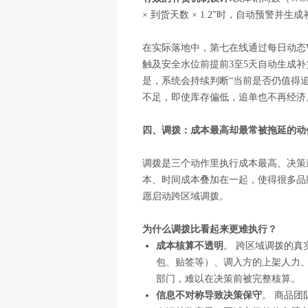
× 到货天数 × 1.2”时，自动预警并
在实际落地中，第七在线通过每日动态W
触及安全水位前提前3至5天自动生成
是，系统会持续判断“当前是否仍值得追
不足，即使库存偏低，追单也不再经济
四、调拨：成本最高却最常被拖延的动
调拨是三个动作里执行成本最高、决策
本、时间成本叠加在一起，使得很多品
愿启动跨区域调拨。
为什么调拨比看起来更难执行？
成本核算不透明
。 跨区域调拨的
包、贴签等）、调入方的上架人力
部门，难以在决策前被完整核算。
信息不对称导致决策保守
。 商品