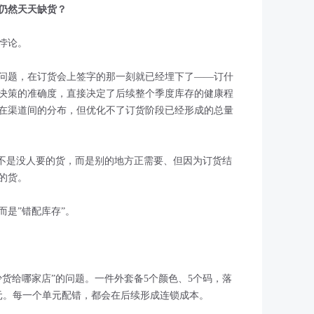
仍然天天缺货？
悖论。
问题，在订货会上签字的那一刻就已经埋下了——订什
决策的准确度，直接决定了后续整个季度库存的健康程
在渠道间的分布，但优化不了订货阶段已经形成的总量
的不是没人要的货，而是别的地方正需要、但因为订货结
的货。
是”错配库存”。
货给哪家店”的问题。一件外套备5个颜色、5个码，落
策单元。每一个单元配错，都会在后续形成连锁成本。