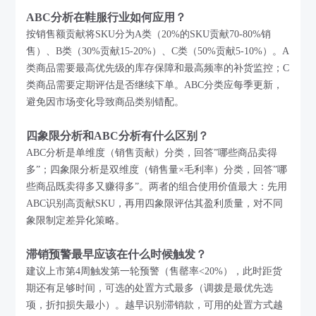
ABC分析在鞋服行业如何应用？
按销售额贡献将SKU分为A类（20%的SKU贡献70-80%销
售）、B类（30%贡献15-20%）、C类（50%贡献5-10%）。A
类商品需要最高优先级的库存保障和最高频率的补货监控；C
类商品需要定期评估是否继续下单。ABC分类应每季更新，
避免因市场变化导致商品类别错配。
四象限分析和ABC分析有什么区别？
ABC分析是单维度（销售贡献）分类，回答”哪些商品卖得
多”；四象限分析是双维度（销售量×毛利率）分类，回答”哪
些商品既卖得多又赚得多”。两者的组合使用价值最大：先用
ABC识别高贡献SKU，再用四象限评估其盈利质量，对不同
象限制定差异化策略。
滞销预警最早应该在什么时候触发？
建议上市第4周触发第一轮预警（售罄率<20%），此时距货
期还有足够时间，可选的处置方式最多（调拨是最优先选
项，折扣损失最小）。越早识别滞销款，可用的处置方式越