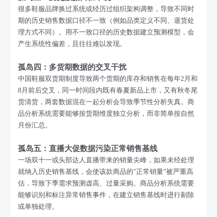
很多鞋服品牌换过系统或经历过组织架构调整，导致不同时
期的历史销售数据口径不一致（例如品类定义不同、退货处
理方式不同）。用不一致口径的历史数据建立预测模型，会
产生系统性偏差，且往往难以发现。
孤岛四：多货期数据的交叉干扰
中国鞋服双货期制度导致两个货期的库存和销售在每年2月和
8月前后交叉，同一时间段内既有春夏新品上市，又有秋冬尾
货清货，两套数据混在一起分析会导致季节性分析失真。商
品分析系统需要能够按货期维度独立分析，而非简单按自然
月份汇总。
孤岛五：直播大促数据污染正常销售基线
一场双十一或头部达人直播带来的销量尖峰，如果未经处理
就纳入历史销售基线，会使该款商品的”正常销量”被严重高
估，导致下季需求预测虚高、过量采购。商品分析系统需要
能够识别和标注异常销售事件，在建立销售基线时进行剔除
或单独处理。