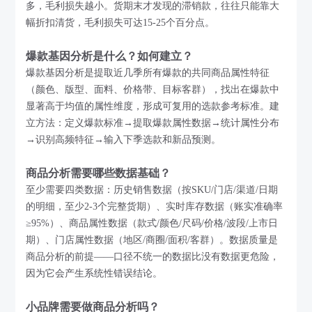
多，毛利损失越小。货期末才发现的滞销款，往往只能靠大
幅折扣清货，毛利损失可达15-25个百分点。
爆款基因分析是什么？如何建立？
爆款基因分析是提取近几季所有爆款的共同商品属性特征
（颜色、版型、面料、价格带、目标客群），找出在爆款中
显著高于均值的属性维度，形成可复用的选款参考标准。建
立方法：定义爆款标准→提取爆款属性数据→统计属性分布
→识别高频特征→输入下季选款和新品预测。
商品分析需要哪些数据基础？
至少需要四类数据：历史销售数据（按SKU/门店/渠道/日期
的明细，至少2-3个完整货期）、实时库存数据（账实准确率
≥95%）、商品属性数据（款式/颜色/尺码/价格/波段/上市日
期）、门店属性数据（地区/商圈/面积/客群）。数据质量是
商品分析的前提——口径不统一的数据比没有数据更危险，
因为它会产生系统性错误结论。
小品牌需要做商品分析吗？