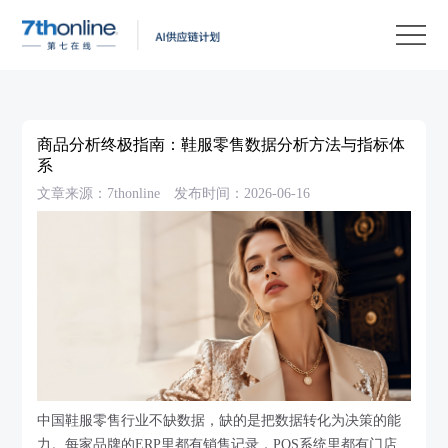
产
品
解
决
客
方
户
客
商品分析终极指南：鞋服零售数据分析方法与指标体
案
案
户
资
系
文章来源：7thonline
发布时间：2026-06-16
例
支
源
关
持
中
于
EN
心
我
们
中国鞋服零售行业不缺数据，缺的是把数据转化为决策的能
力。每家品牌的ERP里都有销售记录，POS系统里都有门店