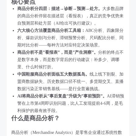
核心要点
商品分析分四层：描述→诊断→预测→处方。
大多数品牌
的商品分析停留在描述层（看报表），真正的竞争优势来
自预测层和处方层（AI给出可执行建议）。
六大核心方法覆盖商品分析工具箱：
ABC分析、四象限分
析、爆款识别与分析、滞销预警分析、尺码配比分析、同
期对比分析——每种方法对应特定决策场景。
商品分析不是”看报表”，而是”产生洞察”。
分析的终点不
是数字本身，而是数字背后的行动建议：补多少、调哪
里、什么时候打折。
中国鞋服商品分析面临五大数据孤岛。
线上线下割裂、加
盟商数据缺失、历史数据口径不统一、多货期交叉、直播
数据污染正常销售基线——是行业普遍挑战。
AI将商品分析从”事后复盘”升级为”事前预防”。
AI滞销预
警在上市第4周即识别问题，比人工发现提前4-6周，是毛
利保护的最有效手段。
什么是商品分析？
商品分析（Merchandise Analytics）是零售企业通过系统性数