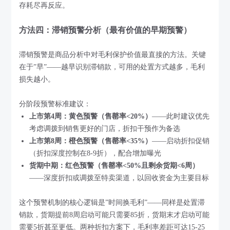
存耗尽再反应。
方法四：滞销预警分析（最有价值的早期预警）
滞销预警是商品分析中对毛利保护价值最直接的方法。关键
在于”早”——越早识别滞销款，可用的处置方式越多，毛利
损失越小。
分阶段预警标准建议：
上市第4周：黄色预警（售罄率<20%）
——此时建议优先
考虑调拨到销售更好的门店，折扣干预作为备选
上市第8周：橙色预警（售罄率<35%）
——启动折扣促销
（折扣深度控制在8-9折），配合增加曝光
货期中期：红色预警（售罄率<50%且剩余货期<6周）
——深度折扣或调拨至特卖渠道，以回收资金为主要目标
这个预警机制的核心逻辑是”时间换毛利”——同样是处置滞
销款，货期提前8周启动可能只需要85折，货期末才启动可能
需要5折甚至更低。两种折扣方案下，毛利率差距可达15-25