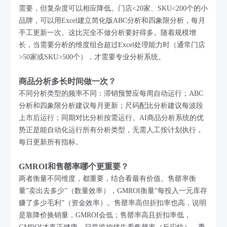
需要，但复杂度可以相应降低。门店<20家、SKU<200个的小
品牌，可以用Excel建立简化版ABC分析和四象限分析，每月
手工更新一次。这比完全不做分析要好得多。随着规模增
长，当需要分析的维度组合超过Excel处理能力时（通常门店
>50家或SKU>500个），才需要专业分析系统。
商品分析多长时间做一次？
不同分析类型的频率不同：滞销预警应每周自动运行；ABC
分析和四象限分析建议每月更新；尺码配比分析建议每波段
上市后运行；同期对比分析按需运行。AI商品分析系统的优
势正是能自动化运行所有分析类型，无需人工按计划执行，
每日更新所有指标。
GMROI和售罄率哪个更重要？
两者衡量不同维度，都重要，结合看最有价值。售罄率衡
量”卖出去多少”（数量效率），GMROI衡量”每投入一元库存
赚了多少毛利”（资金效率）。售罄率高但折扣率也高，说明
是靠降价换销量，GMROI会低；售罄率高且折扣率低，