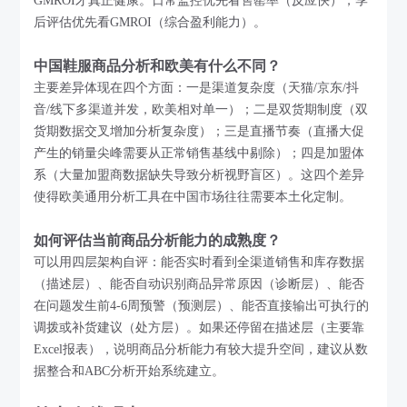
GMROI才真正健康。日常监控优先看售罄率（反应快），季
后评估优先看GMROI（综合盈利能力）。
中国鞋服商品分析和欧美有什么不同？
主要差异体现在四个方面：一是渠道复杂度（天猫/京东/抖
音/线下多渠道并发，欧美相对单一）；二是双货期制度（双
货期数据交叉增加分析复杂度）；三是直播节奏（直播大促
产生的销量尖峰需要从正常销售基线中剔除）；四是加盟体
系（大量加盟商数据缺失导致分析视野盲区）。这四个差异
使得欧美通用分析工具在中国市场往往需要本土化定制。
如何评估当前商品分析能力的成熟度？
可以用四层架构自评：能否实时看到全渠道销售和库存数据
（描述层）、能否自动识别商品异常原因（诊断层）、能否
在问题发生前4-6周预警（预测层）、能否直接输出可执行的
调拨或补货建议（处方层）。如果还停留在描述层（主要靠
Excel报表），说明商品分析能力有较大提升空间，建议从数
据整合和ABC分析开始系统建立。