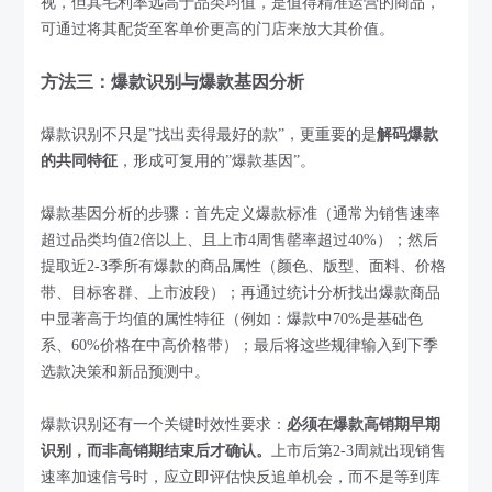
视，但其毛利率远高于品类均值，是值得精准运营的商品，
可通过将其配货至客单价更高的门店来放大其价值。
方法三：爆款识别与爆款基因分析
爆款识别不只是”找出卖得最好的款”，更重要的是
解码爆款
的共同特征
，形成可复用的”爆款基因”。
爆款基因分析的步骤：首先定义爆款标准（通常为销售速率
超过品类均值2倍以上、且上市4周售罄率超过40%）；然后
提取近2-3季所有爆款的商品属性（颜色、版型、面料、价格
带、目标客群、上市波段）；再通过统计分析找出爆款商品
中显著高于均值的属性特征（例如：爆款中70%是基础色
系、60%价格在中高价格带）；最后将这些规律输入到下季
选款决策和新品预测中。
爆款识别还有一个关键时效性要求：
必须在爆款高销期早期
识别，而非高销期结束后才确认。
上市后第2-3周就出现销售
速率加速信号时，应立即评估快反追单机会，而不是等到库