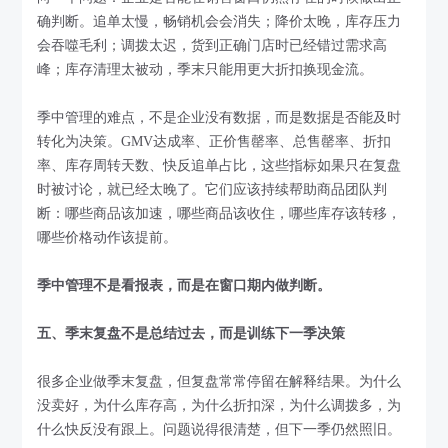
确判断。追单太慢，畅销机会会消失；降价太晚，库存压力
会吞噬毛利；调拨太迟，货到正确门店时已经错过需求高
峰；库存清理太被动，季末只能用更大折扣换现金流。
季中管理的难点，不是企业没有数据，而是数据是否能及时
转化为决策。GMV达成率、正价售罄率、总售罄率、折扣
率、库存周转天数、快反追单占比，这些指标如果只在复盘
时被讨论，就已经太晚了。它们应该持续帮助商品团队判
断：哪些商品该加速，哪些商品该收住，哪些库存该转移，
哪些价格动作该提前。
季中管理不是看报表，而是在窗口期内做判断。
五、季末复盘不是总结过去，而是训练下一季决策
很多企业做季末复盘，但复盘常常停留在解释结果。为什么
没卖好，为什么库存高，为什么折扣深，为什么调拨多，为
什么快反没有跟上。问题说得很清楚，但下一季仍然照旧。