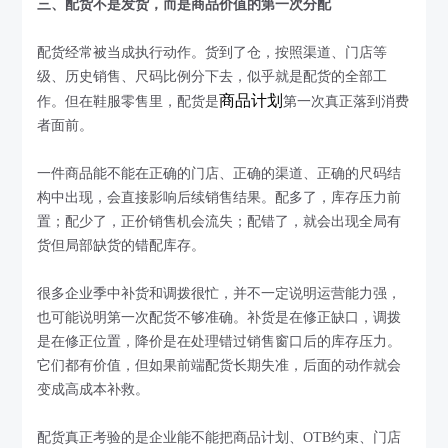
三、配货不是发货，而是商品价值的第一次分配
配货经常被当成执行动作。货到了仓，按照渠道、门店等
级、历史销售、尺码比例分下去，似乎就是配货的全部工
商品计划
作。但在鞋服零售里，配货是
第一次真正落到消费
者面前。
一件商品能不能在正确的门店、正确的渠道、正确的尺码结
构中出现，会直接影响后续销售结果。配多了，库存压力前
置；配少了，正价销售机会流失；配错了，就会出现全局有
货但局部缺货的错配库存。
很多企业季中补货和调拨很忙，并不一定说明运营能力强，
也可能说明第一次配货不够准确。补货是在修正缺口，调拨
是在修正位置，降价是在处理错过销售窗口后的库存压力。
它们都有价值，但如果前端配货长期失准，后面的动作就会
变成高成本补救。
配货真正考验的是企业能不能把商品计划、OTB约束、门店