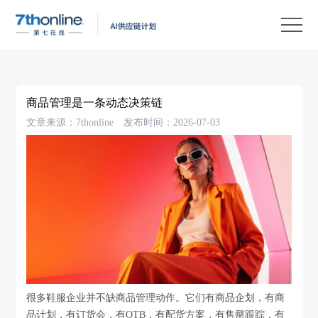
产
品
解
决
客
方
户
客
商品管理是一条动态决策链
案
案
户
资
文章来源：7thonline
发布时间：2026-07-03
例
支
源
关
持
中
于
EN
心
我
们
很多鞋服企业并不缺商品管理动作。它们有商品企划，有商
品计划，有订货会，有OTB，有配货方案，有售罄跟踪，有