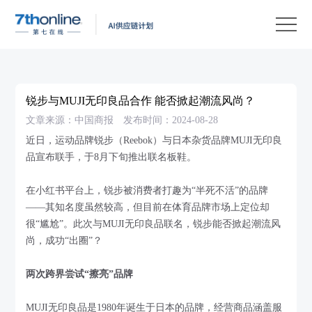
产
品
解
决
客
方
户
客
锐步与MUJI无印良品合作 能否掀起潮流风尚？
案
案
户
资
文章来源：中国商报
发布时间：2024-08-28
例
支
源
关
近日，运动品牌锐步（Reebok）与日本杂货品牌MUJI无印良
品宣布联手，于8月下旬推出联名板鞋。
持
中
于
EN
心
我
在小红书平台上，锐步被消费者打趣为“半死不活”的品牌
——其知名度虽然较高，但目前在体育品牌市场上定位却
们
很“尴尬”。此次与MUJI无印良品联名，锐步能否掀起潮流风
尚，成功“出圈”？
两次跨界尝试“擦亮”品牌
MUJI无印良品是1980年诞生于日本的品牌，经营商品涵盖服