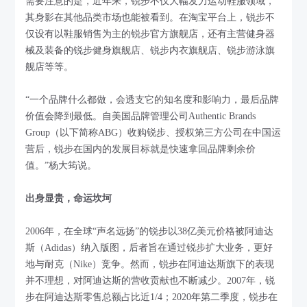
需要注意的是，近年来，锐步不仅大幅发力运动鞋服领域，
其身影在其他品类市场也能被看到。在淘宝平台上，锐步不
仅设有以鞋服销售为主的锐步官方旗舰店，还有主营健身器
械及装备的锐步健身旗舰店、锐步内衣旗舰店、锐步游泳旗
舰店等等。
“一个品牌什么都做，会透支它的知名度和影响力，最后品牌
价值会降到最低。自美国品牌管理公司Authentic Brands
Group（以下简称ABG）收购锐步、授权第三方公司在中国运
营后，锐步在国内的发展目标就是快速拿回品牌剩余价
值。”杨大筠说。
出身显贵，命运坎坷
2006年，在全球“声名远扬”的锐步以38亿美元价格被阿迪达
斯（Adidas）纳入版图，后者旨在通过锐步扩大业务，更好
地与耐克（Nike）竞争。然而，锐步在阿迪达斯旗下的表现
并不理想，对阿迪达斯的营收贡献也不断减少。2007年，锐
步在阿迪达斯零售总额占比近1/4；2020年第二季度，锐步在