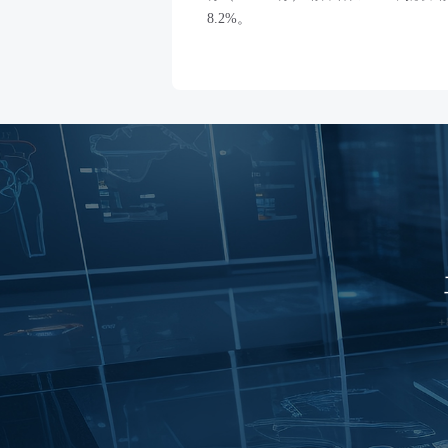
8.2%。