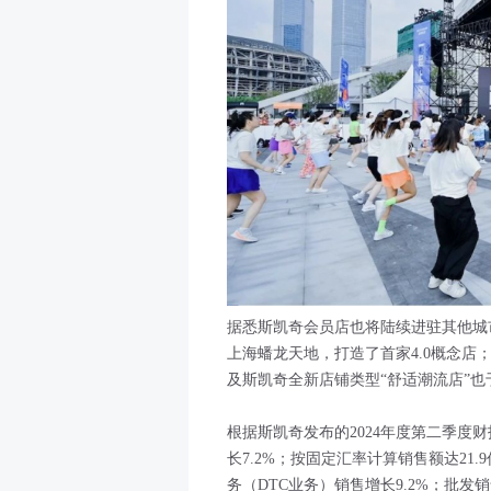
据悉斯凯奇会员店也将陆续进驻其他城
上海蟠龙天地，打造了首家4.0概念店
及斯凯奇全新店铺类型“舒适潮流店”
根据斯凯奇发布的2024年度第二季度
长7.2%；按固定汇率计算销售额达21
务（DTC业务）销售增长9.2%；批发销