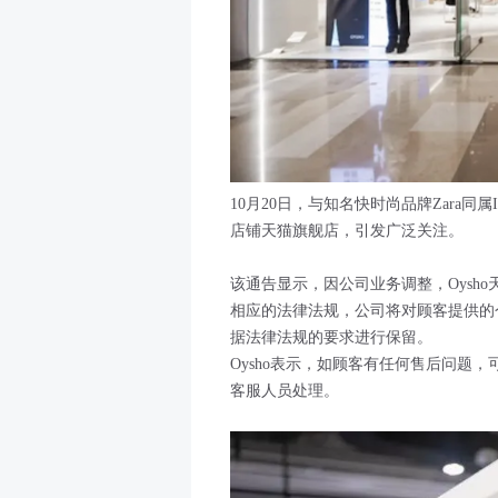
10月20日，与知名快时尚品牌Zara同属
店铺天猫旗舰店，引发广泛关注。
该通告显示，因公司业务调整，Oysho
相应的法律法规，公司将对顾客提供的
据法律法规的要求进行保留。
Oysho表示，如顾客有任何售后问题，
客服人员处理。