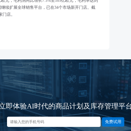
181亿欧元，毛利润同比增长7.5%至105亿欧元，毛利率达到
tex集团继续扩展全球销售平台，已在34个市场新开门店。截
7家门店。
立即体验AI时代的商品计划及库存管理平
免费试用