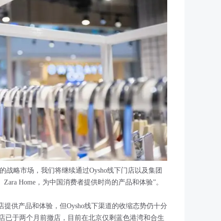
ditex的战略市场，我们将继续通过Oysho线下门店以及集团
tti、Zara Home，为中国消费者提供时尚的产品和体验”。
下门店提供产品和体验，但Oysho线下渠道的收缩态势仍十分
店已于两个月前撤店，目前在北京仅剩蓝色港湾和合生