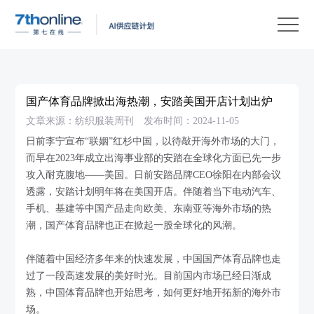
产
品
解
决
客
方
户
客
国产体育品牌掀出海热潮，安踏美国开店计划出炉
案
案
户
资
文章来源：纺织服装周刊
发布时间：2024-11-05
例
支
源
关
日前李宁宣布“联姻”红杉中国，以待敲开海外市场的大门，
而早在2023年成立出海事业部的安踏在全球化方面已先一步
持
中
于
EN
攻入耐克腹地——美国。日前安踏品牌CEO徐阳在内部会议
心
我
透露，安踏计划明年将在美国开店。伴随着当下电动汽车、
手机、基建等中国产品走向欧美、东南亚等海外市场的热
们
潮，国产体育品牌也正在掀起一股全球化的风潮。
伴随着中国经济多年来的快速发展，中国国产体育品牌也走
过了一段高速发展的美好时光。目前国内市场已经日渐成
熟，中国体育品牌也开始思考，如何更好地开拓新的海外市
场。