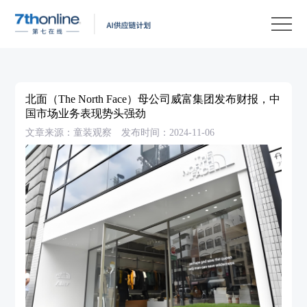
产
品
解
决
客
方
户
客
北面（The North Face）母公司威富集团发布财报，中
案
案
户
资
国市场业务表现势头强劲
文章来源：童装观察
发布时间：2024-11-06
例
支
源
关
持
中
于
EN
心
我
们