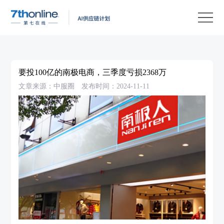
产
品
解
决
客
方
户
客
要投100亿的南极电商，三季度亏损2368万
案
案
户
资
文章来源：中服圈
发布时间：2024-11-11
例
支
源
关
持
中
于
EN
心
我
们