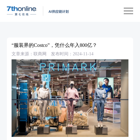
产
品
解
决
客
方
户
客
“服装界的Costco”，凭什么年入800亿？
案
案
户
资
文章来源：联商网
发布时间：2024-11-14
例
支
源
关
持
中
于
EN
心
我
们