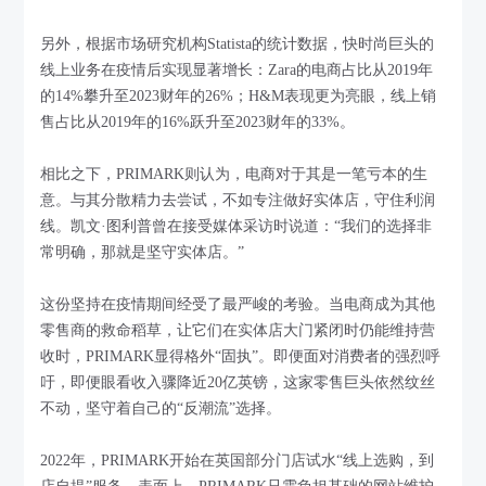
另外，根据市场研究机构Statista的统计数据，快时尚巨头的
线上业务在疫情后实现显著增长：Zara的电商占比从2019年
的14%攀升至2023财年的26%；H&M表现更为亮眼，线上销
售占比从2019年的16%跃升至2023财年的33%。
相比之下，PRIMARK则认为，电商对于其是一笔亏本的生
意。与其分散精力去尝试，不如专注做好实体店，守住利润
线。凯文·图利普曾在接受媒体采访时说道：“我们的选择非
常明确，那就是坚守实体店。”
这份坚持在疫情期间经受了最严峻的考验。当电商成为其他
零售商的救命稻草，让它们在实体店大门紧闭时仍能维持营
收时，PRIMARK显得格外“固执”。即便面对消费者的强烈呼
吁，即便眼看收入骤降近20亿英镑，这家零售巨头依然纹丝
不动，坚守着自己的“反潮流”选择。
2022年，PRIMARK开始在英国部分门店试水“线上选购，到