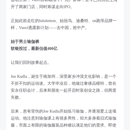
开了两家门店，同时筹谋走向IPO。
正如此前走红的lululemon、始祖鸟、迪桑特、on跑等品牌一
样，Vuori透露新计划——去中国，抢中产。
始于男士瑜伽裤
软银投过，最新估值400亿
让我们回到故事起点。
Joe Kudla，诞生于南加州，深受家乡冲浪文化影响，是一个
不折不扣的运动迷。大学毕业后，他做过奢侈品模特，曾在
安永任职会计，后来和朋友一起开启时装创业之路，但两度
失败。
后来，患有背伤的Joe Kudla开始练习瑜伽，并逐渐爱上这项
运动。他注意到瑜伽课上有很多男性，却大多身着旧式瑜伽
服，市面上有限的瑜伽服装品种难以满足他们的需求。即使