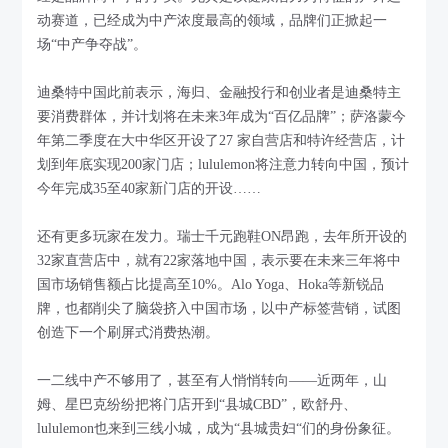
动赛道，已经成为中产浓度最高的领域，品牌们正掀起一
场“中产争夺战”。
迪桑特中国此前表示，海归、金融投行和创业者是迪桑特主
要消费群体，并计划将在未来3年成为“百亿品牌”；萨洛蒙今
年第二季度在大中华区开设了27 家自营店和特许经营店，计
划到年底实现200家门店；lululemon将注意力转向中国，预计
今年完成35至40家新门店的开设……
还有更多玩家在发力。瑞士千元跑鞋ON昂跑，去年所开设的
32家直营店中，就有22家落地中国，表示要在未来三年将中
国市场销售额占比提高至10%。Alo Yoga、Hoka等新锐品
牌，也都削尖了脑袋挤入中国市场，以中产标签营销，试图
创造下一个刷屏式消费热潮。
一二线中产不够用了，甚至有人悄悄转向——近两年，山
姆、星巴克纷纷把将门店开到“县城CBD”，欧舒丹、
lululemon也来到三线小城，成为“县城贵妇“们的身份象征。