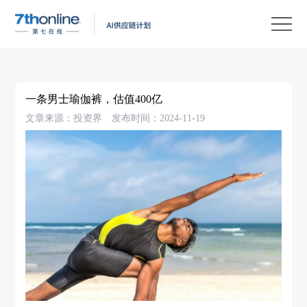
产
品
解
决
客
方
户
客
一条男士瑜伽裤，估值400亿
案
案
户
资
文章来源：投资界
发布时间：2024-11-19
例
支
源
关
持
中
于
EN
心
我
们