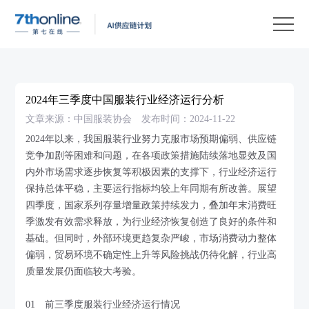
产
品
解
决
客
方
户
客
2024年三季度中国服装行业经济运行分析
案
案
户
资
文章来源：中国服装协会
发布时间：2024-11-22
例
支
源
关
2024年以来，我国服装行业努力克服市场预期偏弱、供应链
竞争加剧等困难和问题，在各项政策措施陆续落地显效及国
持
中
于
EN
内外市场需求逐步恢复等积极因素的支撑下，行业经济运行
心
我
保持总体平稳，主要运行指标均较上年同期有所改善。展望
四季度，国家系列存量增量政策持续发力，叠加年末消费旺
们
季激发有效需求释放，为行业经济恢复创造了良好的条件和
基础。但同时，外部环境更趋复杂严峻，市场消费动力整体
偏弱，贸易环境不确定性上升等风险挑战仍待化解，行业高
质量发展仍面临较大考验。
01 前三季度服装行业经济运行情况