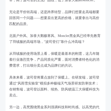
带，高于波司登的主流产品线，低于加拿大鹅和Moncler。
无论是平价转高端，还是跨界转型，品牌们想要走高端都要
回答同一个问题——想要卖出更高的价格，就要拿出与高价
匹配的品质。
北面户外风、加拿大鹅极寒风、Moncler黑金风已经率先教育
了羽绒服的高端市场，“波司登们”靠什么冲高端？
从羽绒服的使用场景上看，保暖是最基本的刚需，这几年随
着行业激烈竞争，产品同质化严重，面对消费者特色化的消
费需求，打出细分卖点成为品牌们的共识。
具体来看，波司登将重点放到了保暖上。在研发端，波司登
通过“风雨雪实验室”模拟多种极端天气场景研发防寒技术；
在销售端，波司登以面料、续热、防风锁温三大保暖科技为
卖点。
另一边，高梵围绕黑金系列强调科技和时尚感。以高梵的代