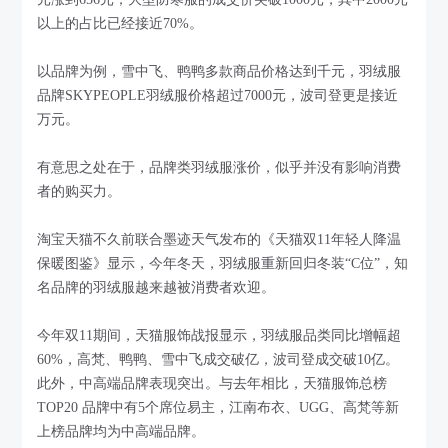
以上的占比已经接近70%。
以品牌为例，雪中飞、鸭鸭多款商品价格达到千元，羽绒服
品牌SKYPEOPLE羽绒服价格超过7000元，波司登更是接近
万元。
有意思之处在于，品牌类羽绒服涨价，似乎并没有影响消费
者的购买力。
淘宝天猫不久前联合墨迹天气发布的《天猫双11年轻人降温
保暖图鉴》显示，今年冬天，羽绒服重新回归冬装“C位”，知
名品牌的羽绒服越来越被消费者欢迎。
今年双11期间，天猫服饰战报显示，羽绒服品类同比增幅超
60%，高梵、鸭鸭、雪中飞成交破亿，波司登成交破10亿。
此外，中高端品牌表现突出。与去年相比，天猫服饰总榜
TOP20 品牌中有5个席位易主，江南布衣、UGG、高梵等新
上榜品牌均为中高端品牌。