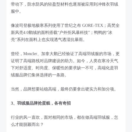
带动下，防水防风的轻盈型材料也逐渐被应用到冲锋衣羽绒
服中。
像波司登极地极寒系列使用了世纪之布 GORE-TEX；高梵全
新风壳4.0鹅绒的面料搭载“户外拒风暴科技”；鸭鸭的“冰
壳”系列在面料上也实现透气透湿抗暴雨。
曾经，Moncler、加拿大鹅已经验证了高端羽绒服的市场，更
证明了高端路线对品牌建设的助力。如今，人类在寒冷天气
下对舒适度、时尚度、保暖性的要求缺一不可，高端化是羽
绒服品牌们集体选择的一条路。
当然，品牌想要站稳高端，最终仍要拿出硬实力和加分项。
3、羽绒服品牌抢蛋糕，各有奇招
行业的风一直吹，面对相同的市场，都在做高端羽绒服，怎
么才能脱颖而出？