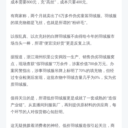
成本需要800元，充“高丝”，成本只要400元。
有商家称，两个月就卖出了6万多件伪劣童装羽绒服。羽绒服
的填充物都是飞丝，也就是所谓的“粉碎毛”。
以假乱真、以次充好的白牌羽绒服不由得给今年的羽绒服市
场当头一棒，所谓“便宜没好货”更是反复上演。
据报道，浙江湖州织里公安捣毁一生产、销售伪劣羽绒服窝
点，现场查获“假羽绒服”7万余件，涉案价值700余万元。办
案民警指出，涉事羽绒服吊牌上标明了70%的填充物，但经
过专业检测后发现，这批衣物中羽绒含量几乎为0%，实为劣
质羽绒服。
值得关注的是，所谓低价羽绒服更是成就了一套成熟的“造假
产业链”。从直播间到服装厂，再到提供原材料的供应商，每
个环节的人对假货都心知肚明。
这无疑挑拨着消费者的神经。低价羽绒服造假引起关注，商