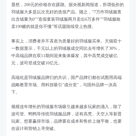
显然，200元的价格存在蹊跷。据央视新闻报道，所谓低价的
羽绒服大多是以次充好的造假产品。随之，“7万件羽绒服查
出含绒量为0”“造假童装羽绒服两月卖出6万多件”“羽绒服敢
卖199赌的就是你不懂”等话题陆续登上热搜。
事实上，消费者并不吝啬为质量好的羽绒服买单。天猫双十
一数据显示，千元以上的羽绒服成交同比去年增长了30%，
中高端品牌在双11期间迎来集体爆发，其中高梵成交破亿
元，波司登成交破10亿元。
高端化是羽绒服品牌们的共识，国产品牌们都在试图用高端
战略教育市场、用科技吸引“成分党”，与国外品牌一决高
下。
规模连年增长的羽绒服市场吸引越来越多玩家的涌入，除了
波司登、鸭鸭等传统羽绒服品牌，还有高梵、天空人等新晋
玩家。想要赢得市场，品牌要在成本和售价上做平衡，也要
在设计和营销上寻突破。