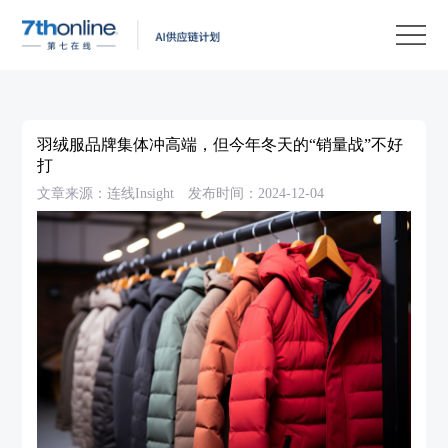
产
品
解
决
客
方
户
客
羽绒服品牌集体冲高端，但今年冬天的“销量战”不好
案
案
户
资
打
文章来源：连线Insight
发布时间：2024-12-04
例
支
源
关
持
中
于
EN
心
我
们