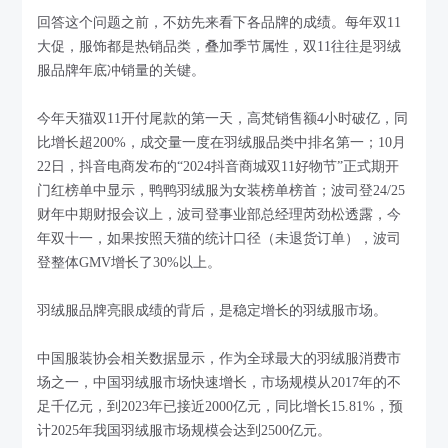
回答这个问题之前，不妨先来看下各品牌的成绩。每年双11
大促，服饰都是热销品类，叠加季节属性，双11往往是羽绒
服品牌年底冲销量的关键。
今年天猫双11开付尾款的第一天，高梵销售额4小时破亿，同
比增长超200%，成交量一度在羽绒服品类中排名第一；10月
22日，抖音电商发布的“2024抖音商城双11好物节”正式期开
门红榜单中显示，鸭鸭羽绒服为女装榜单榜首；波司登24/25
财年中期财报会议上，波司登事业部总经理芮劲松透露，今
年双十一，如果按照天猫的统计口径（未退货订单），波司
登整体GMV增长了30%以上。
羽绒服品牌亮眼成绩的背后，是稳定增长的羽绒服市场。
中国服装协会相关数据显示，作为全球最大的羽绒服消费市
场之一，中国羽绒服市场快速增长，市场规模从2017年的不
足千亿元，到2023年已接近2000亿元，同比增长15.81%，预
计2025年我国羽绒服市场规模会达到2500亿元。