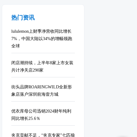
热门资讯
lululemon上财季净营收同比增长
7%，中国大陆以34%的增幅领跑
全球
闭店潮持续，上半年8家上市女装
共计净关店290家
街头品牌ROARINGWILD全新形
象店落户深圳前海壹方城
优衣库母公司迅销2024财年纯利
同比增长25.6％
夹克贡献不足，“夹克专家”七匹狼