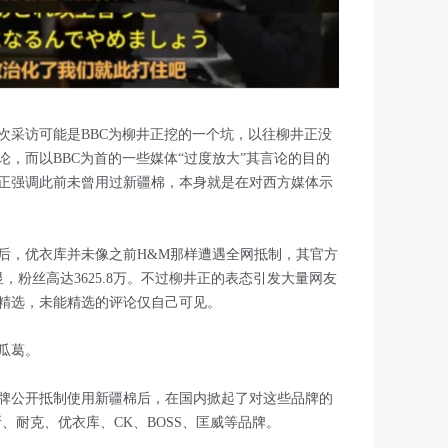
次采访可能是BBC为柳井正挖的一个坑，以往柳井正没
，而以BBC为首的一些媒体“过度放大”其言论的目的
正强调此前未曾用过新疆棉，本身就是在对西方媒体示
后，优衣库并未像之前H&M那样遭遇全网抵制，其官方
，粉丝高达3625.8万。不过柳井正的表态引发大量网友
精选，未能精选的评论仅自己可见。
瓜葛。
品牌公开抵制使用新疆棉后，在国内掀起了对这些品牌的
、耐克、优衣库、CK、BOSS、匡威等品牌。