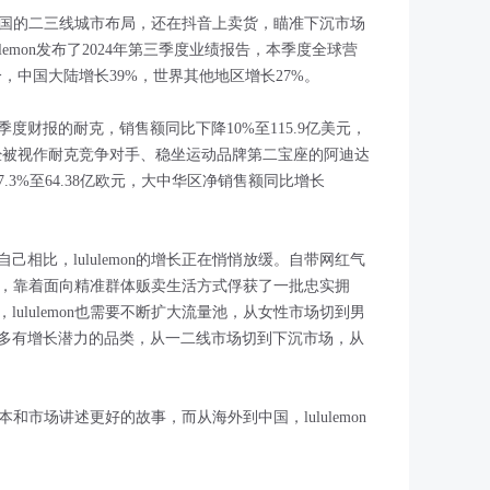
始在中国的二三线城市布局，还在抖音上卖货，瞄准下沉市场
ulemon发布了2024年第三季度业绩报告，本季度全球营
分，中国大陆增长39%，世界其他地区增长27%。
季度财报的耐克，销售额同比下降10%至115.9亿美元，
经被视作耐克竞争对手、稳坐运动品牌第二宝座的阿迪达
.3%至64.38亿欧元，大中华区净销售额同比增长
相比，lululemon的增长正在悄悄放缓。自带网红气
mon，靠着面向精准群体贩卖生活方式俘获了一批忠实拥
ululemon也需要不断扩大流量池，从女性市场切到男
多有增长潜力的品类，从一二线市场切到下沉市场，从
资本和市场讲述更好的故事，而从海外到中国，lululemon