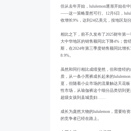
但从去年开始，lululemon逐渐开
——这一策略显然可行。12月6日，lul
收增长9%，达到24亿美元，按地区划
相比之下，前不久发布了2025财年第一
大中华地区的销售额同比下降4%；曾
斯，在2024年第三季度销售额同比增长7
8.9%。
虽然和同行相比成绩斐然，但和曾经的自己
质，从一条小黑裤成长起来的lulule
趸，但随着小众市场的流量触达天花板，l
性市场，从瑜伽裤这个细分品类切到更
超级女孩到县城贵妇……
成长为庞然大物的lululemon，需要给
的竞争者已经在路上。