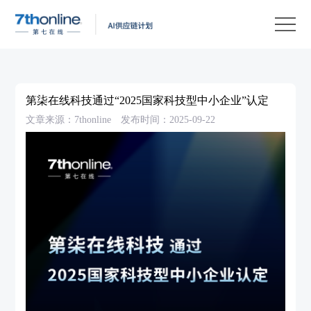
产
品
解
决
客
方
户
客
第柒在线科技通过“2025国家科技型中小企业”认定
案
案
户
资
文章来源：7thonline
发布时间：2025-09-22
例
支
源
关
持
中
于
EN
心
我
们