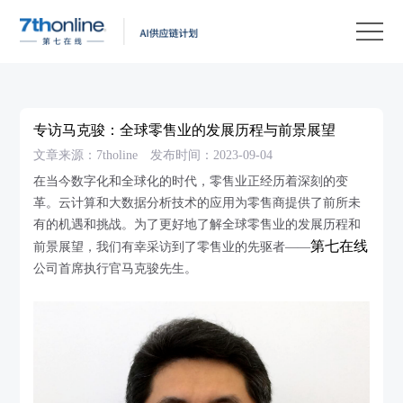
产
品
解
决
客
方
户
客
专访马克骏：全球零售业的发展历程与前景展望
案
案
户
资
文章来源：7tholine
发布时间：2023-09-04
例
支
源
关
在当今数字化和全球化的时代，零售业正经历着深刻的变
革。云计算和大数据分析技术的应用为零售商提供了前所未
持
中
于
EN
有的机遇和挑战。为了更好地了解全球零售业的发展历程和
心
我
第七在线
前景展望，我们有幸采访到了零售业的先驱者——
公司首席执行官马克骏先生。
们