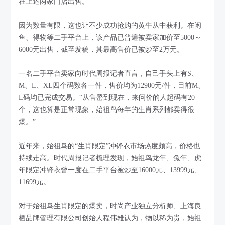
在上述两家门店出售。
因为数量有限，这也让不少成功抢购的黄牛从中获利。在闲
鱼、得物等二手平台上，该产品已普遍被卖家加价至5000～
6000元出售，截至发稿，其最高售价已被炒至2万元。
一名二手平台卖家向时代周报记者直言，自己手头上有S、
M、L、XL四个码数各一件，售价均为12900元/件，目前M、
L码均已完成交易。“从售罄到现在，来问价的人起码有20
个，这也算是正常现象，始祖鸟每年的生肖系列都卖得很
爆。”
近年来，始祖鸟的“生肖限定”冲锋衣市场热度颇高，价格也
持续走高。时代周报记者梳理发现，始祖鸟龙年、兔年、虎
年限定冲锋衣曾一度在二手平台被炒至16000元、13999元、
11699元。
对于始祖鸟生肖限定的爆卖，时尚产业独立分析师、上海良
栖品牌管理有限公司创始人程伟雄认为，物以稀为贵，始祖