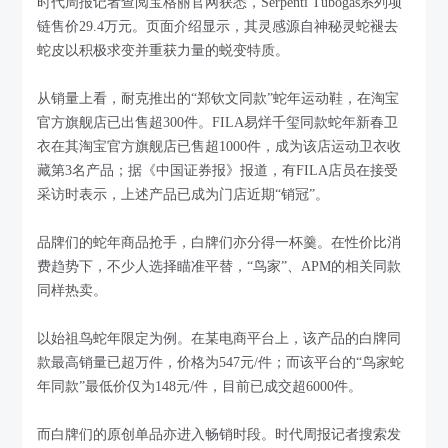
时代周报记者查阅宝格丽官网获悉，Serpenti Tubogas系列项
链售价29.4万元。页面介绍显示，其灵感源自神秘灵蛇褪去
蛇皮以积极求变并重获力量的蜕变特质。
从销量上看，耐克推出的“郑钦文同款”蛇年运动鞋，在淘宝
官方旗舰店已出售超300件。FILA易烊千玺同款蛇年新春卫
衣在其淘宝官方旗舰店已售超1000件，成为该店运动卫衣收
藏第3名产品；据《中国证券报》报道，有FILA店员在接受
采访时表示，上述产品已成为门店近期“销冠”。
品牌们的蛇年商品抢手，白牌们亦分得一杯羹。在性价比消
费趋势下，不少人选择瞄准平替，“鸟家”、APM的相关同款
同样热卖。
以始祖鸟蛇年限定为例。在某电商平台上，该产品的白牌同
款最高销量已超万件，价格为547元/件；而该平台的“鸟家蛇
年同款”最低价仅为148元/件，目前已成交超6000件。
而白牌们的原创单品亦进入畅销时段。时代周报记者搜索发