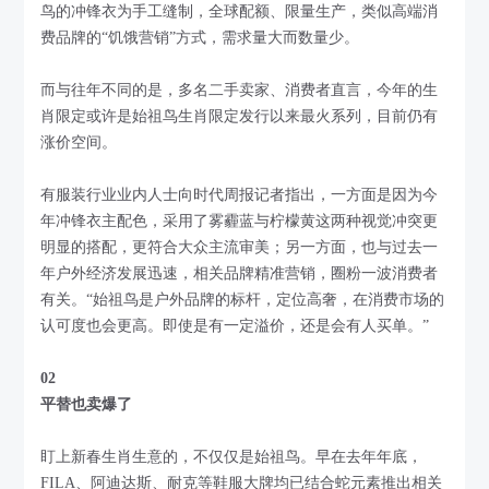
鸟的冲锋衣为手工缝制，全球配额、限量生产，类似高端消
费品牌的“饥饿营销”方式，需求量大而数量少。
而与往年不同的是，多名二手卖家、消费者直言，今年的生
肖限定或许是始祖鸟生肖限定发行以来最火系列，目前仍有
涨价空间。
有服装行业业内人士向时代周报记者指出，一方面是因为今
年冲锋衣主配色，采用了雾霾蓝与柠檬黄这两种视觉冲突更
明显的搭配，更符合大众主流审美；另一方面，也与过去一
年户外经济发展迅速，相关品牌精准营销，圈粉一波消费者
有关。“始祖鸟是户外品牌的标杆，定位高奢，在消费市场的
认可度也会更高。即使是有一定溢价，还是会有人买单。”
02
平替也卖爆了
盯上新春生肖生意的，不仅仅是始祖鸟。早在去年年底，
FILA、阿迪达斯、耐克等鞋服大牌均已结合蛇元素推出相关