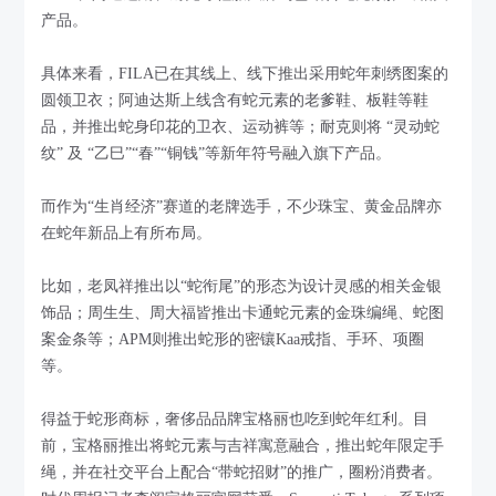
产品。
具体来看，FILA已在其线上、线下推出采用蛇年刺绣图案的
圆领卫衣；阿迪达斯上线含有蛇元素的老爹鞋、板鞋等鞋
品，并推出蛇身印花的卫衣、运动裤等；耐克则将 “灵动蛇
纹” 及 “乙巳”“春”“铜钱”等新年符号融入旗下产品。
而作为“生肖经济”赛道的老牌选手，不少珠宝、黄金品牌亦
在蛇年新品上有所布局。
比如，老凤祥推出以“蛇衔尾”的形态为设计灵感的相关金银
饰品；周生生、周大福皆推出卡通蛇元素的金珠编绳、蛇图
案金条等；APM则推出蛇形的密镶Kaa戒指、手环、项圈
等。
得益于蛇形商标，奢侈品品牌宝格丽也吃到蛇年红利。目
前，宝格丽推出将蛇元素与吉祥寓意融合，推出蛇年限定手
绳，并在社交平台上配合“带蛇招财”的推广，圈粉消费者。