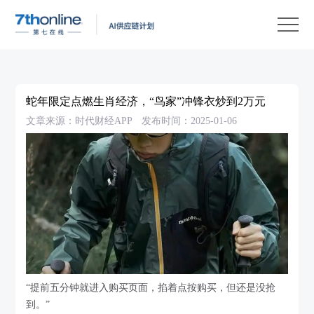
产
品
解
决
客
方
户
客
蛇年限定点燃生肖经济，“鸟家”冲锋衣炒到2万元
案
案
户
资
文章来源：时代财经APP
发布时间：2025-01-06
例
支
源
关
持
中
于
EN
心
我
们
“提前五分钟就进入购买页面，掐着点按购买，但还是没抢
到。”