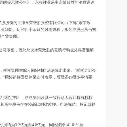
更的提示性公告》，永杉锂业易主永荣致胜的消息迅速
02亿股股份的平潭永荣致胜投资有限公司（下称“永荣致
者吴华新。历经四十余载的风雨兼程，永荣控股已从当初
型产业集团。
市公司版图，因此此次永荣致胜的竞购行动被外界普遍解
。
后，杉杉集团掌舵人周婷独自从法院走出来。“杉杉走到今
。”周婷简接受媒体采访时表示，后面还有很多事情要
《执行裁定书》，杉杉集团及其一致行动人合计持有杉杉
7%，且其所持股份存在较高比例被质押、司法冻结、标记或轮
约为3.2亿元至4.8亿元，同比骤降141.81%至