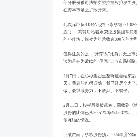
部分股份被司法拍卖暨控制权拟发生变
在资本市场上扩散开来。
此次斥巨资8.04亿元拍下永杉锂业1.
胜”），其背后站着永荣控股集团掌舵
的小作坊，蜕变为年营收逾800亿的大
值得注意的是，“永荣系”此前并无上
读为是在为后续的“借壳”上市布局铺路
2月7日，在杉杉集团重整听证会结束
天，我真的也很遗憾，我已经尽全力了
做，会继续努力，不放弃、不躺平。
2月11日，杉杉股份披露称，因收到
股份的比例已从50.51%降至48.3
候冻结的情况。
业绩层面，杉杉股份预计2024年度的净亏损