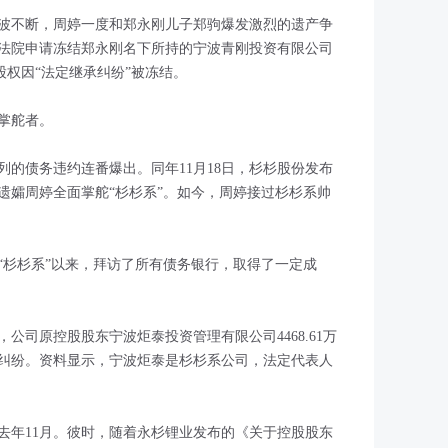
波不断，周婷一度和郑永刚儿子郑驹爆发激烈的遗产争
法院申请冻结郑永刚名下所持的宁波青刚投资有限公司
股权因“法定继承纠纷”被冻结。
掌舵者。
的债务违约连番爆出。同年11月18日，杉杉股份发布
遗孀周婷全面掌舵“杉杉系”。如今，周婷接过杉杉系帅
“杉杉系”以来，拜访了所有债务银行，取得了一定成
，公司原控股股东宁波炬泰投资管理有限公司4468.61万
纠纷。资料显示，宁波炬泰是杉杉系公司，法定代表人
去年11月。彼时，随着永杉锂业发布的《关于控股股东