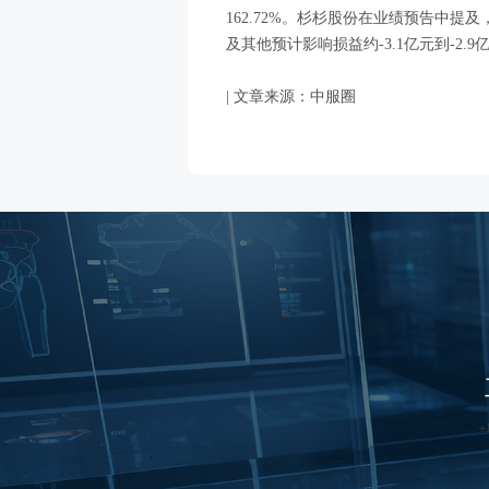
162.72%。杉杉股份在业绩预告中
及其他预计影响损益约-3.1亿元到-2.9
| 文章来源：中服圈