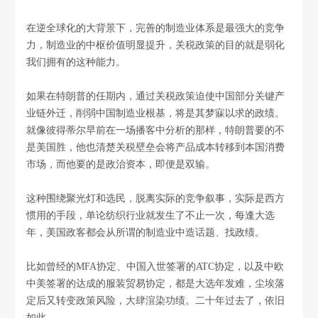
在逆全球化的大背景下，完善的制造业体系是最强大的竞争
力，制造业的中枢价值明显提升，关税政策的目的就是弱化
我们拥有的这种能力。
如果在特朗普的任期内，通过关税政策迫使中国部分关键产
业链外迁，削弱中国制造业根基，将是其梦寐以求的政绩。
就像彼得蒂尔早前在一场播客中分析的那样，特朗普要的不
是美国胜，他也清楚关税壁垒会将产品成本转移到本国消费
市场，而他要的是政治资本，即便是双输。
这种围绕聚光灯和选民，脱离实际的竞争叙事，实际是西方
惯用的手段，单论纺织行业就发生了不止一次，每逢大选
年，美国政客都会从所谓的制造业中造话题、找政绩。
比如曾经的MFA协定、中国入世签署的ATC协定，以及中欧
中美签署的达成的服装贸易协定，都是大选年发难，尘埃落
定后又转变政策风险，大肆渲染功绩。二十年过去了，依旧
如此。