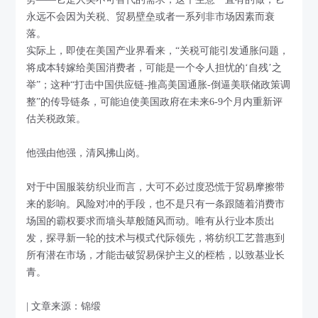
永远不会因为关税、贸易壁垒或者一系列非市场因素而衰
落。
实际上，即使在美国产业界看来，“关税可能引发通胀问题，
将成本转嫁给美国消费者，可能是一个令人担忧的‘自残’之
举”；这种“打击中国供应链-推高美国通胀-倒逼美联储政策调
整”的传导链条，可能迫使美国政府在未来6-9个月内重新评
估关税政策。
他强由他强，清风拂山岗。
对于中国服装纺织业而言，大可不必过度恐慌于贸易摩擦带
来的影响。风险对冲的手段，也不是只有一条跟随着消费市
场国的霸权要求而墙头草般随风而动。唯有从行业本质出
发，探寻新一轮的技术与模式代际领先，将纺织工艺普惠到
所有潜在市场，才能击破贸易保护主义的桎梏，以致基业长
青。
| 文章来源：锦缎