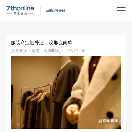
产
品
解
决
客
方
户
客
服装产业链外迁，没那么简单
案
案
户
资
文章来源：锦缎
发布时间：2025-03-10
例
支
源
关
持
中
于
EN
心
我
们