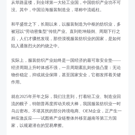
从筚路蓝缕，到全球第一大轻工业国，中国纺织产业功不可
没。其中，中国沿海服装制造业，堪称中流砥柱。
和平盛世之下，长期以来，以服装制造为中枢的纺织业，多
被冠以“劳动密集型”传统产业。直到乾坤颠倒、周期下行之
后，人们才骤然发现，那些漠视服装纺织业的国家，是如何
陷入通胀烈火的灼烧之中。
实际上，服装纺织产业始终是一国经济的最可靠安全垫——
经济周期上升时体感不强，一旦周期紊乱则价值凸显：无论
物价稳定，抑或就业保障，甚至国家安全，它都发挥着关键
作用。
就在2025年开年之际，我们注意到，打着轻工业、制造业回
流的幌子，特朗普再度挥动关税大棒，我国服装纺织业一时
乌云密布。不堪其扰的部分跨境电商、OEM企业，正产生一
种应激反应——试图将产业链整体外移至越南等第三方国
家，以规避潜在的贸易摩擦。