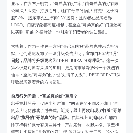
显示，在发布声明前，“哥弟真的好”除了由哥弟真的好有限
公司法人应先生持股之外，还由“哥弟”创始人施先生之子持
股5.8%，股东李先生持有0.5%股份；且两者在品牌名称、
LOGO、门店形象都高度相似，甚至在“哥弟真的好”门店还可
以买到“哥弟”的招牌裤，也引发了消费者的认知混乱。
紧接着，作为事件另一方的“哥弟真的好”品牌也并未选择沉
默。他们迅速发布了一则升级公告声明，
宣布自2025年1月1
日起，品牌将升级更名为“DEEP BREATH深呼吸”。
这一决
策不仅是对原有风波的加剧，更是向市场释放出一个强烈的
信号：至此“哥与弟”似乎也“划清了关系”，DEEP BREATH深
呼吸品牌朝着新的方向迈进。
前后行为矛盾，“哥弟真的好”重启？
出乎意料的是，仅隔半年时间，“两者完全不同及不相干”的
割席声明仿佛成了过去式。
近期，线上再次出现了打着“哥弟
出品”旗号的“哥弟真的好”品牌。
在其线上直播间和店铺内，
除了模特和款号有所差异外，产品定价、衣服风格、版型和
细节几乎与原“哥弟真的好”（现深呼吸）别无二致，这让消