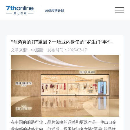
产
品
解
决
客
方
户
客
“哥弟真的好”重启？一场业内身份的“罗生门”事件
案
案
户
资
文章来源：中服圈
发布时间：2025-03-17
例
支
源
关
持
中
于
EN
心
我
们
在中国的服装行业，品牌策略的调整和更迭本是一件出自企
业内部的战略方向，但近期一场围绕知名女装“哥弟”的品牌