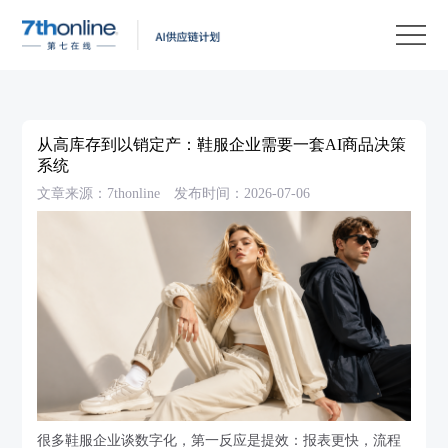
产
品
解
决
客
方
户
客
从高库存到以销定产：鞋服企业需要一套AI商品决策
案
案
户
资
系统
文章来源：7thonline
发布时间：2026-07-06
例
支
源
关
持
中
于
EN
心
我
们
很多鞋服企业谈数字化，第一反应是提效：报表更快，流程