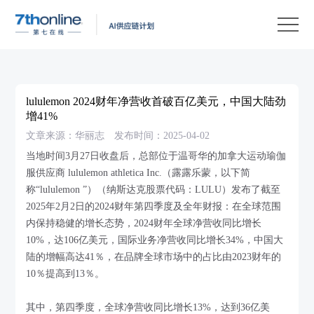
产
品
解
决
客
方
户
客
lululemon 2024财年净营收首破百亿美元，中国大陆劲
案
案
户
资
增41%
文章来源：华丽志
发布时间：2025-04-02
例
支
源
关
当地时间3月27日收盘后，总部位于温哥华的加拿大运动瑜伽
持
中
于
EN
服供应商 lululemon athletica Inc.（露露乐蒙，以下简
心
我
称“lululemon ”）（纳斯达克股票代码：LULU）发布了截至
2025年2月2日的2024财年第四季度及全年财报：在全球范围
们
内保持稳健的增长态势，2024财年全球净营收同比增长
10%，达106亿美元，国际业务净营收同比增长34%，中国大
陆的增幅高达41％，在品牌全球市场中的占比由2023财年的
10％提高到13％。
其中，第四季度，全球净营收同比增长13%，达到36亿美