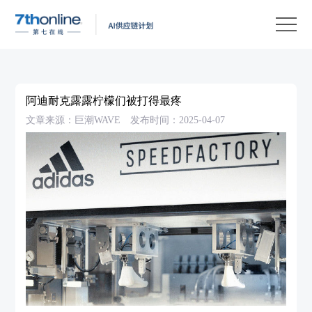
产
品
解
决
客
方
户
客
阿迪耐克露露柠檬们被打得最疼
案
案
户
资
文章来源：巨潮WAVE
发布时间：2025-04-07
例
支
源
关
持
中
于
EN
心
我
们