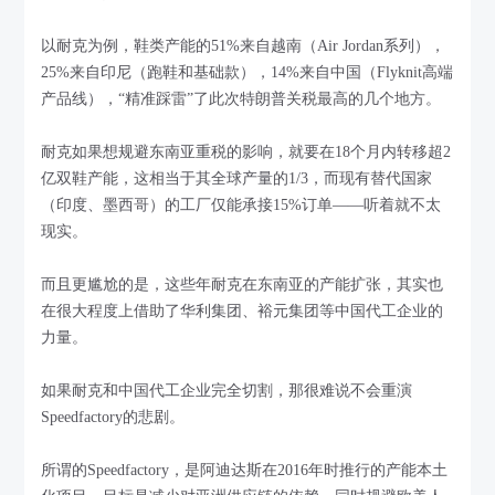
以耐克为例，鞋类产能的51%来自越南（Air Jordan系列），
25%来自印尼（跑鞋和基础款），14%来自中国（Flyknit高端
产品线），“精准踩雷”了此次特朗普关税最高的几个地方。
耐克如果想规避东南亚重税的影响，就要在18个月内转移超2
亿双鞋产能，这相当于其全球产量的1/3，而现有替代国家
（印度、墨西哥）的工厂仅能承接15%订单——听着就不太
现实。
而且更尴尬的是，这些年耐克在东南亚的产能扩张，其实也
在很大程度上借助了华利集团、裕元集团等中国代工企业的
力量。
如果耐克和中国代工企业完全切割，那很难说不会重演
Speedfactory的悲剧。
所谓的Speedfactory，是阿迪达斯在2016年时推行的产能本土