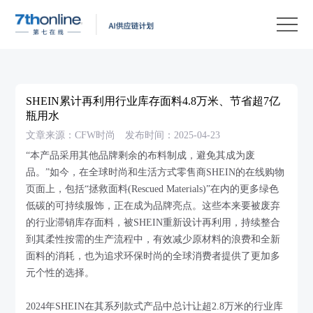
产
品
解
决
客
方
户
客
SHEIN累计再利用行业库存面料4.8万米、节省超7亿
案
案
户
资
瓶用水
文章来源：CFW时尚
发布时间：2025-04-23
例
支
源
关
“本产品采用其他品牌剩余的布料制成，避免其成为废
持
中
于
EN
品。”如今，在全球时尚和生活方式零售商SHEIN的在线购物
心
我
页面上，包括“拯救面料(Rescued Materials)”在内的更多绿色
低碳的可持续服饰，正在成为品牌亮点。这些本来要被废弃
们
的行业滞销库存面料，被SHEIN重新设计再利用，持续整合
到其柔性按需的生产流程中，有效减少原材料的浪费和全新
面料的消耗，也为追求环保时尚的全球消费者提供了更加多
元个性的选择。
2024年SHEIN在其系列款式产品中总计让超2.8万米的行业库