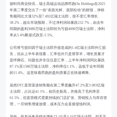
据时尚商业快讯，瑞士高端运动品牌昂跑On Holdings在2025
年第二季度交出了一份“表面光鲜、底部松动”的财报，净销
售额同比大涨32%至7.492亿瑞士法郎，按不变汇率增长
38.2%，超出市场预期，不过净利润却暴跌232.7%，由去年
同期的盈利3080万瑞士法郎转为亏损4090万瑞士法郎，净利
率从5.4%断崖式跌至-5.5%。
公司将亏损归因于瑞士法郎升值造成的1.4亿瑞士法郎外汇损
失，但从上半年表现看，汇率也许只是替罪羊，增长质量才
是绊脚石。问题也并非仅仅是汇率，上半年净利润同比暴跌
87.1%至1580万瑞士法郎，净利率仅1.1%，远低于去年同期
的11.4%。这意味着昂跑的盈利质量正在快速稀释。
虽然DTC直营渠道销售额在第二季度飙升47.2%至3.083亿瑞
士法郎，占比达41.1%，创历史新高，并推高了毛利率至
61.5%，但直营模式需要持续的门店扩张、营销投入与库存管
理，一旦销售增速放缓，成本压力会直接侵蚀利润。
另外，批发业务虽稳步增长23.1%至4.41亿瑞士法郎，却不足