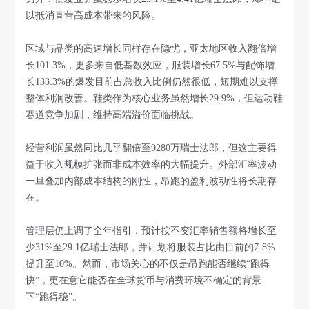
以抵消直营高成本带来的风险。
区域与品类的高速增长同样存在隐忧，亚太地区收入翻倍增
长101.3%，更多来自低基数效应，服装增长67.5%与配饰增
长133.3%的爆发目前占总收入比例仍然很低，短期难以支撑
整体利润改善。鞋类作为核心业务虽然增长29.9%，但运动鞋
赛道竞争加剧，维持高端溢价面临挑战。
经营利润虽然同比几乎翻倍至9280万瑞士法郎，但这主要得
益于收入规模扩张而非成本效率的大幅提升。外部汇率波动
一旦叠加内部成本结构的刚性，昂跑的盈利波动性将长期存
在。
管理层仍上调了全年指引，预计按不变汇率销售额将增长至
少31%至29.1亿瑞士法郎，并计划将服装占比由目前的7-8%
提升至10%。然而，市场关心的不仅是昂跑能否继续“跑得
快”，更在意它能否在全球货币与消费环境不确定的背景
下“跑得稳”。