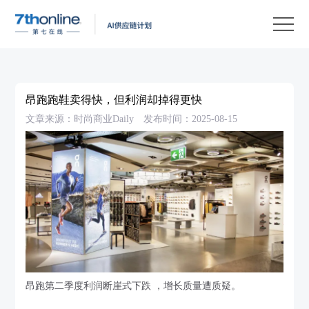
产
品
解
决
客
方
户
客
昂跑跑鞋卖得快，但利润却掉得更快
案
案
户
资
文章来源：时尚商业Daily
发布时间：2025-08-15
例
支
源
关
持
中
于
EN
心
我
们
昂跑第二季度利润断崖式下跌 ，增长质量遭质疑。