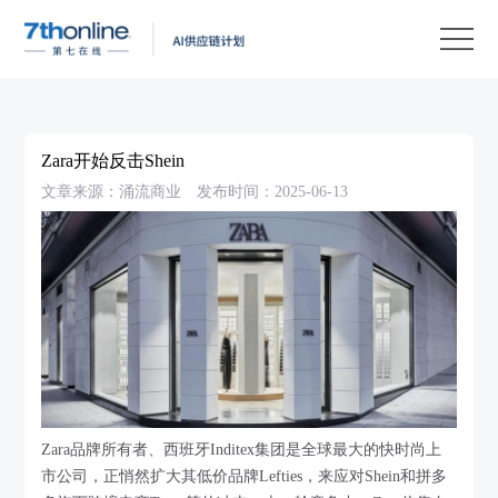
产
品
解
决
客
方
户
客
Zara开始反击Shein
案
案
户
资
文章来源：涌流商业
发布时间：2025-06-13
例
支
源
关
持
中
于
EN
心
我
们
Zara品牌所有者、西班牙Inditex集团是全球最大的快时尚上
市公司，正悄然扩大其低价品牌Lefties，来应对Shein和拼多