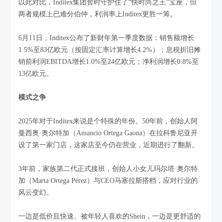
以此对比，Inditex集团暂时守护住了“快时尚之王”宝座，但
两者规模上已难分伯仲，利润率上Inditex更胜一筹。
6月11日，Inditex公布了新财年第一季度数据：销售额增长
1.5%至83亿欧元（按固定汇率计算增长4.2%）；息税折旧摊
销前利润EBITDA增长1.0%至24亿欧元；净利润增长0.8%至
13亿欧元。
模式之争
2025年对于Inditex来说是个特殊的年份。50年前，创始人阿
曼西奥·奥尔特加（Amancio Ortega Gaona）在拉科鲁尼亚开
设了第一家门店，这家店至今仍在营业，近期进行了翻新。
3年前，家族第二代正式接班，创始人小女儿玛尔塔·奥尔特
加（Marta Ortega Pérez）与CEO马塞拉斯搭档，应对行业的
风云变幻。
一边是低价且快速、被年轻人喜欢的Shein，一边是更舒适的