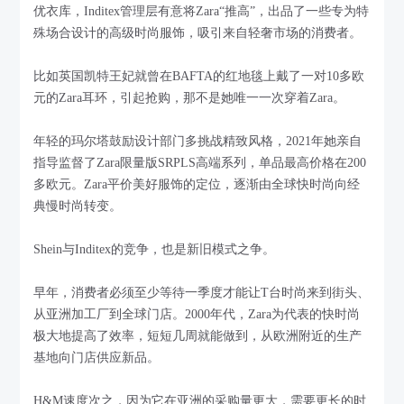
优衣库，Inditex管理层有意将Zara“推高”，出品了一些专为特
殊场合设计的高级时尚服饰，吸引来自轻奢市场的消费者。
比如英国凯特王妃就曾在BAFTA的红地毯上戴了一对10多欧
元的Zara耳环，引起抢购，那不是她唯一一次穿着Zara。
年轻的玛尔塔鼓励设计部门多挑战精致风格，2021年她亲自
指导监督了Zara限量版SRPLS高端系列，单品最高价格在200
多欧元。Zara平价美好服饰的定位，逐渐由全球快时尚向经
典慢时尚转变。
Shein与Inditex的竞争，也是新旧模式之争。
早年，消费者必须至少等待一季度才能让T台时尚来到街头、
从亚洲加工厂到全球门店。2000年代，Zara为代表的快时尚
极大地提高了效率，短短几周就能做到，从欧洲附近的生产
基地向门店供应新品。
H&M速度次之，因为它在亚洲的采购量更大，需要更长的时