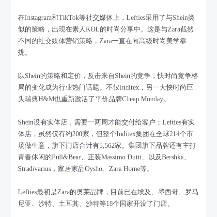
在Instagram和TikTok等社交媒体上，Lefties采用了与Shein类
似的策略，出现在素人KOL的时尚分享中。这是与Zara截然
不同的社交媒体营销策略，Zara一直在向高级时尚美学靠
拢。
以Shein的策略和定价，反击来自Shein的竞争，快时尚竞争格
局的变化成为行业热门话题。不仅Inditex，另一大快时尚巨
头瑞典H&M也重新激活了平价品牌Cheap Monday。
Shein没有实体店，需要一两周才能交付给客户；Lefties有实
体店，虽然仅有约200家，但整个Inditex集团在全球214个市
场做生意，旗下门店合计有5,562家。集团旗下品牌还有主打
青春休闲的Pull&Bear、正装Massimo Dutti、以及Bershka、
Stradivarius，家居家品Oysho、Zara Home等。
Lefties最初是Zara的奥莱品牌，目前已在埃及、墨西哥、罗马
尼亚、沙特、土耳其、沙特等18个国家开设了门店。