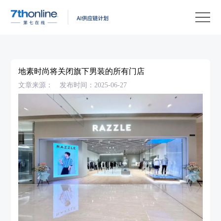
产
品
解
决
客
方
户
客
地素时尚将关闭旗下男装的所有门店
案
案
户
资
文章来源：
发布时间：2025-06-27
例
支
源
关
持
中
于
EN
心
我
们